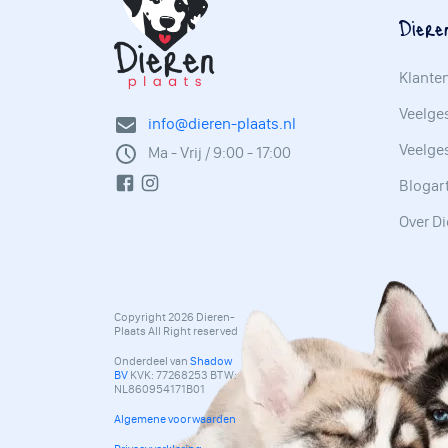
Diere
Klante
Veelges
info@dieren-plaats.nl
Veelge
Ma - Vrij / 9:00 - 17:00
Blogar
Over Di
Copyright 2026 Dieren-
Plaats All Right reserved
Onderdeel van
Shadow
BV
KVK: 77268253 BTW:
NL860954171B01
Algemene voorwaarden