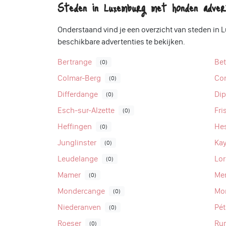
Steden in Luxemburg met honden adver
Onderstaand vind je een overzicht van steden i
beschikbare advertenties te bekijken.
Bertrange
Be
(0)
Colmar-Berg
Co
(0)
Differdange
Di
(0)
Esch-sur-Alzette
Fri
(0)
Heffingen
He
(0)
Junglinster
Kay
(0)
Leudelange
Lor
(0)
Mamer
Me
(0)
Mondercange
Mo
(0)
Niederanven
Pé
(0)
Roeser
Ru
(0)