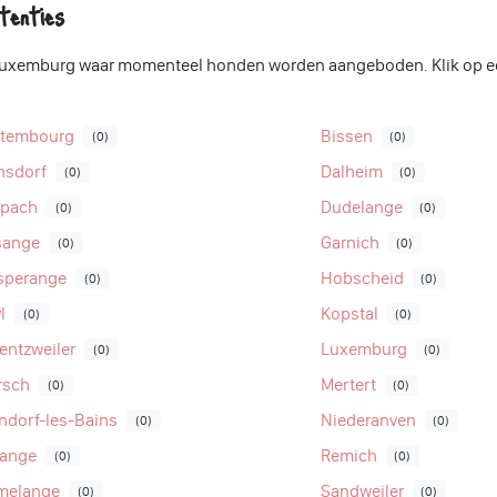
tenties
n Luxemburg waar momenteel honden worden aangeboden. Klik op ee
ttembourg
Bissen
(0)
(0)
nsdorf
Dalheim
(0)
(0)
ppach
Dudelange
(0)
(0)
sange
Garnich
(0)
(0)
sperange
Hobscheid
(0)
(0)
l
Kopstal
(0)
(0)
entzweiler
Luxemburg
(0)
(0)
rsch
Mertert
(0)
(0)
ndorf-les-Bains
Niederanven
(0)
(0)
tange
Remich
(0)
(0)
melange
Sandweiler
(0)
(0)