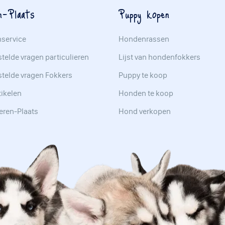
n-Plaats
Puppy kopen
nservice
Hondenrassen
telde vragen particulieren
Lijst van hondenfokkers
stelde vragen Fokkers
Puppy te koop
tikelen
Honden te koop
eren-Plaats
Hond verkopen