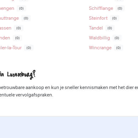
hengen
Schifflange
(0)
(0)
huttrange
Steinfort
(0)
(0)
assen
Tandel
(0)
(0)
anden
Waldbillig
(0)
(0)
ler-la-Tour
Wincrange
(0)
(0)
in Luxemburg?
 betrouwbare aankoop en kun je sneller kennismaken met het dier e
ventuele vervolgafspraken.