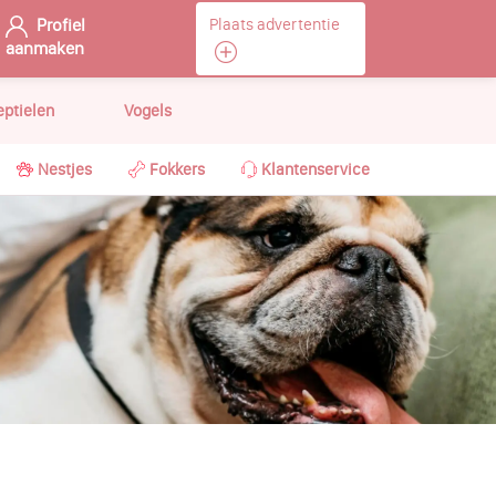
Profiel
Plaats advertentie
aanmaken
eptielen
Vogels
Nestjes
Fokkers
Klantenservice