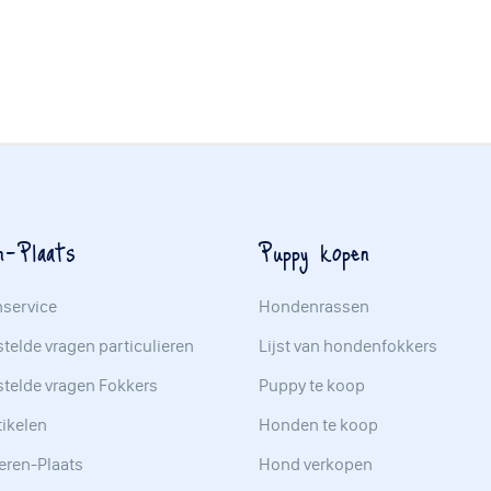
n-Plaats
Puppy kopen
nservice
Hondenrassen
telde vragen particulieren
Lijst van hondenfokkers
stelde vragen Fokkers
Puppy te koop
tikelen
Honden te koop
eren-Plaats
Hond verkopen