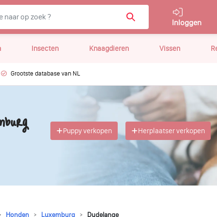
Inloggen
n
Insecten
Knaagdieren
Vissen
R
Grootste database van NL
mburg
Puppy verkopen
Herplaatser verkopen
Honden
Luxemburg
Dudelange