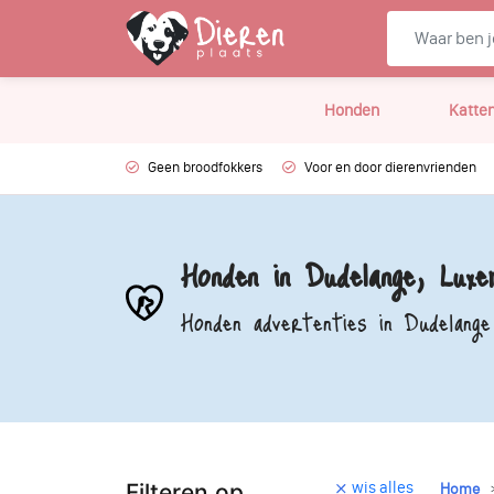
Honden
Katte
Geen broodfokkers
Voor en door dierenvrienden
Honden in Dudelange, Luxe
Honden advertenties in Dudelange
wis alles
Filteren op
Home