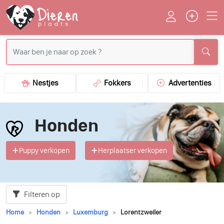
Nestjes
Fokkers
Advertenties
Honden
Puppy verkopen
Herplaatser verkopen
Filteren op
Home
Honden
Luxemburg
Lorentzweiler