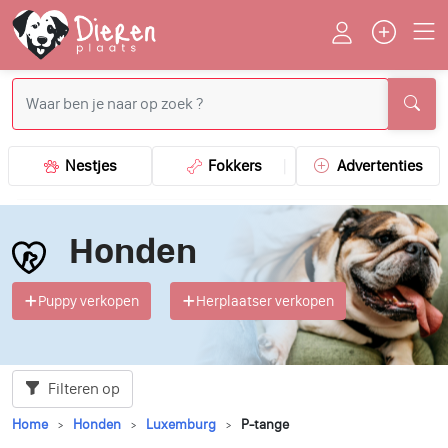
Nestjes
Fokkers
Advertenties
Honden
Puppy verkopen
Herplaatser verkopen
Filteren op
Home
Honden
Luxemburg
P-tange