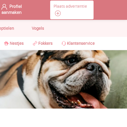
Profiel
Plaats advertentie
aanmaken
eptielen
Vogels
Nestjes
Fokkers
Klantenservice