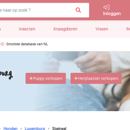
Inloggen
n
Insecten
Knaagdieren
Vissen
R
Grootste database van NL
burg
Puppy verkopen
Herplaatser verkopen
Honden
Luxemburg
Steinsel