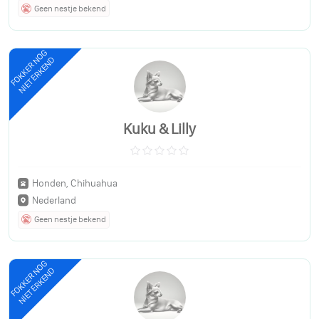
Geen nestje bekend
FOKKER NOG
NIET ERKEND
Kuku & Lilly
Honden, Chihuahua
Nederland
Geen nestje bekend
FOKKER NOG
NIET ERKEND