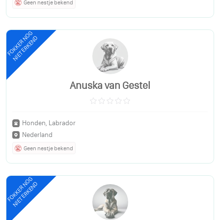
Geen nestje bekend
FOKKER NOG
NIET ERKEND
Anuska van Gestel
Honden, Labrador
Nederland
Geen nestje bekend
FOKKER NOG
NIET ERKEND