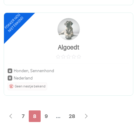
FOKKER NOG
NIET ERKEND
Algoedt
Honden, Sennenhond
Nederland
Geen nestje bekend
7
8
9
...
28