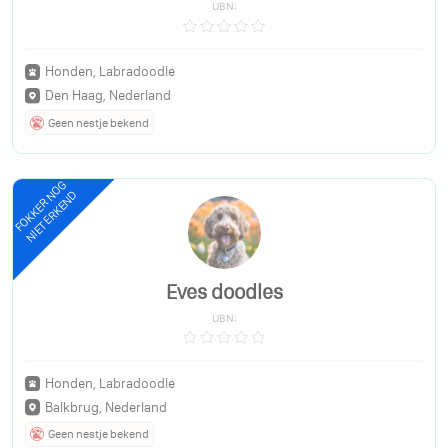
UBN:
Honden, Labradoodle
Den Haag, Nederland
Geen nestje bekend
FOKKER NOG
NIET ERKEND
Eves doodles
UBN:
Honden, Labradoodle
Balkbrug, Nederland
Geen nestje bekend