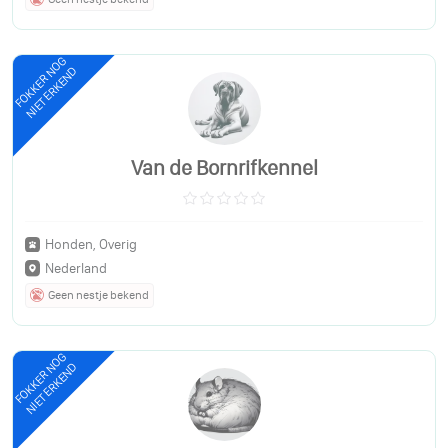
FOKKER NOG
NIET ERKEND
Van de Bornrifkennel
Honden, Overig
Nederland
Geen nestje bekend
FOKKER NOG
NIET ERKEND