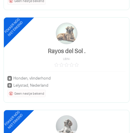
Geen nestje bekend
FOKKER NOG
NIET ERKEND
Rayos del Sol .
UBN:
Honden, vlinderhond
Lelystad, Nederland
Geen nestje bekend
FOKKER NOG
NIET ERKEND