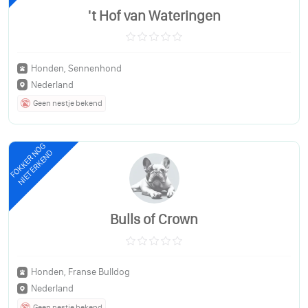
't Hof van Wateringen
Honden, Sennenhond
Nederland
Geen nestje bekend
FOKKER NOG
NIET ERKEND
Bulls of Crown
Honden, Franse Bulldog
Nederland
Geen nestje bekend