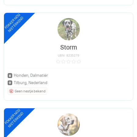
FOKKER NOG
NIET ERKEND
Storm
UBN: 8235279
Honden, Dalmatiër
Tilburg, Nederland
Geen nestje bekend
FOKKER NOG
NIET ERKEND