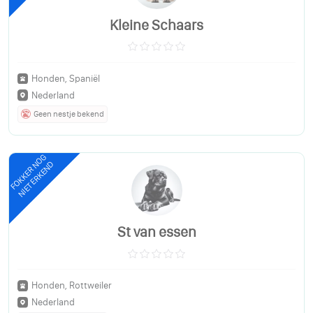
Kleine Schaars
Honden, Spaniël
Nederland
Geen nestje bekend
FOKKER NOG
NIET ERKEND
St van essen
Honden, Rottweiler
Nederland