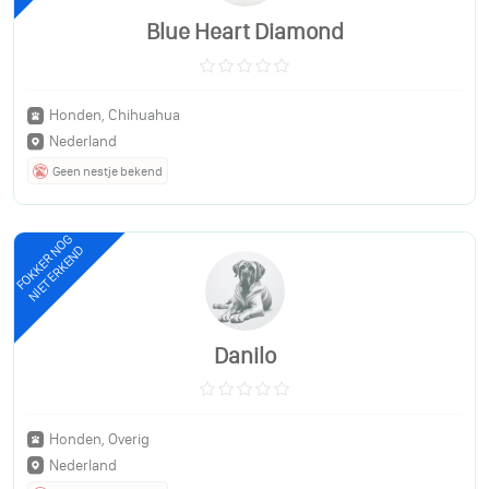
Blue Heart Diamond
Honden, Chihuahua
Nederland
Geen nestje bekend
FOKKER NOG
NIET ERKEND
Danilo
Honden, Overig
Nederland