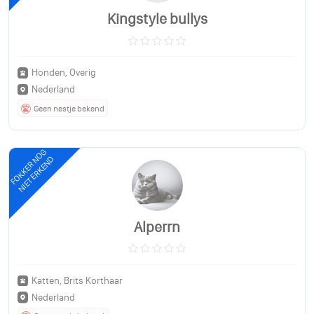
Kingstyle bullys
Honden, Overig
Nederland
Geen nestje bekend
FOKKER NOG
NIET ERKEND
Alperrn
Katten, Brits Korthaar
Nederland