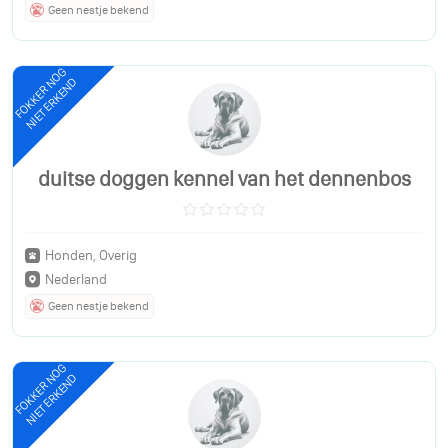
Geen nestje bekend
FOKKER NOG
NIET ERKEND
duitse doggen kennel van het dennenbos
Honden, Overig
Nederland
Geen nestje bekend
FOKKER NOG
NIET ERKEND