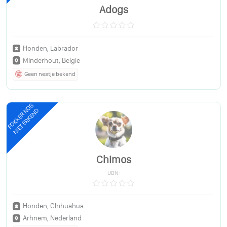
Adogs
Honden, Labrador
Minderhout, Belgie
Geen nestje bekend
FOKKER NOG
NIET ERKEND
Chimos
UBN:
Honden, Chihuahua
Arhnem, Nederland