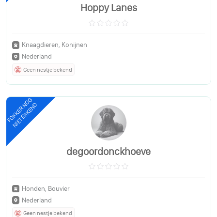
Hoppy Lanes
Knaagdieren, Konijnen
Nederland
Geen nestje bekend
FOKKER NOG
NIET ERKEND
degoordonckhoeve
Honden, Bouvier
Nederland
Geen nestje bekend