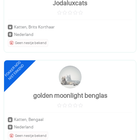
Jodaluxcats
Katten, Brits Korthaar
Nederland
Geen nestje bekend
FOKKER NOG
NIET ERKEND
golden moonlight benglas
Katten, Bengaal
Nederland
Geen nestje bekend