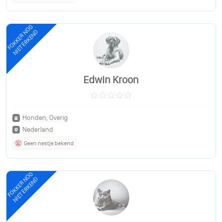
FOKKER NOG
NIET ERKEND
Edwin Kroon
Honden, Overig
Nederland
Geen nestje bekend
FOKKER NOG
NIET ERKEND