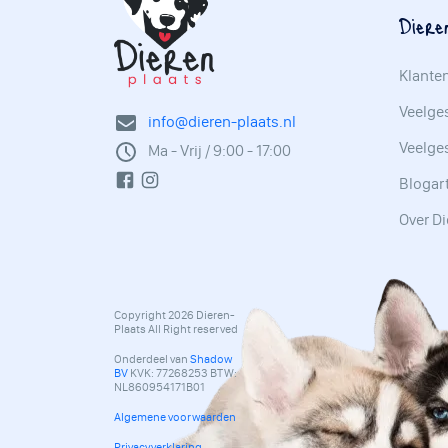
Diere
Klante
Veelges
info@dieren-plaats.nl
Veelge
Ma - Vrij / 9:00 - 17:00
Blogar
Over Di
Copyright 2026 Dieren-
Plaats All Right reserved
Onderdeel van
Shadow
BV
KVK: 77268253 BTW:
NL860954171B01
Algemene voorwaarden
Privacyverklaring