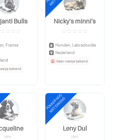
janti Bulls
Nicky's minni's
n, Franse
Honden, Labradoodle
Nederland
land
Geen nestje bekend
nestje bekend
FOKKER NOG
NIET ERKEND
cqueline
Leny Dul
UBN:
UBN: