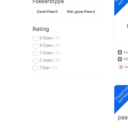
Fokkerstype
Geverifieerd
Niet geverifieerd
Rating
5 Stars
( 1 )
4 Stars
( 0 )
Ka
3 Stars
( 1 )
Al
2 Stars
( 0 )
Ge
1 Star
( 1 )
FOKKER N
NIET ER
paa