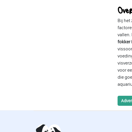
Ove
Bij he
factore
vallen.
fokker
vissoor
voeding
visverz
voor e
die goe
aquariu
Adver