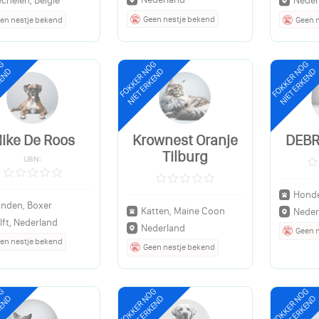
chelen, Belgie
Neder
Geen nestje bekend
en nestje bekend
Geen 
OG
FOKKER NOG
FOKKER NOG
KEND
NIET ERKEND
NIET ERKEND
ike De Roos
Krownest Oranje
DEB
Tilburg
UBN:
Honde
nden, Boxer
Katten, Maine Coon
Neder
lft, Nederland
Nederland
Geen 
en nestje bekend
Geen nestje bekend
OG
FOKKER NOG
FOKKER NOG
KEND
NIET ERKEND
NIET ERKEND