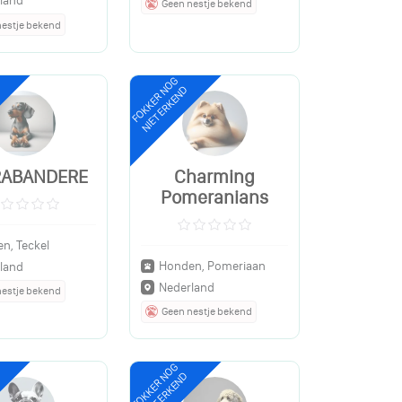
land
Geen nestje bekend
nestje bekend
FOKKER NOG
NIET ERKEND
RABANDERE
Charming
Pomeranians
n, Teckel
Honden, Pomeriaan
land
Nederland
nestje bekend
Geen nestje bekend
FOKKER NOG
NIET ERKEND