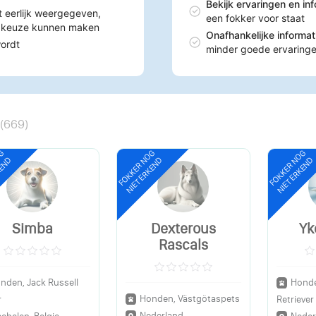
Bekijk ervaringen en in
t eerlijk weergegeven,
een fokker voor staat
n keuze kunnen maken
Onafhankelijke informa
wordt
minder goede ervaring
(
669
)
OG
FOKKER NOG
FOKKER NOG
KEND
NIET ERKEND
NIET ERKEND
Simba
Dexterous
Yk
Rascals
nden, Jack Russell
Honde
Honden, Västgötaspets
r
Retriever
Nederland