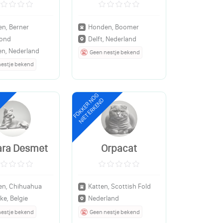
n, Berner
Honden, Boomer
ond
Delft, Nederland
en, Nederland
Geen nestje bekend
nestje bekend
FOKKER NOG
NIET ERKEND
ra Desmet
Orpacat
n, Chihuahua
Katten, Scottish Fold
ke, Belgie
Nederland
nestje bekend
Geen nestje bekend