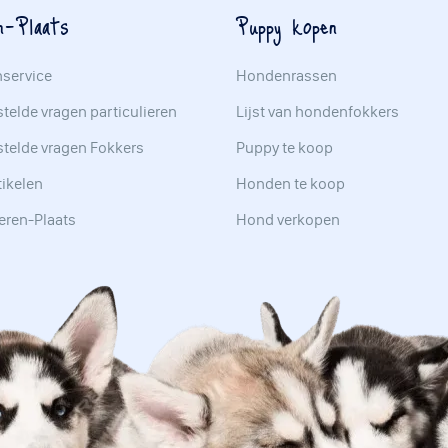
n-Plaats
Puppy kopen
nservice
Hondenrassen
telde vragen particulieren
Lijst van hondenfokkers
stelde vragen Fokkers
Puppy te koop
tikelen
Honden te koop
eren-Plaats
Hond verkopen