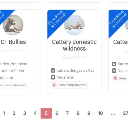
OG
FOKKER NOG
FOKKER NOG
KEND
NIET ERKEND
NIET ERKEND
CT Bullies
Cattery domestic
Catte
wildness
nden, American
Katte
Katten, Bengaalse Kat
rdshire Terriër
Neder
Nederland
derland
Geen 
Geen nestje bekend
en nestje bekend
1
2
3
4
5
6
7
8
9
10
...
2