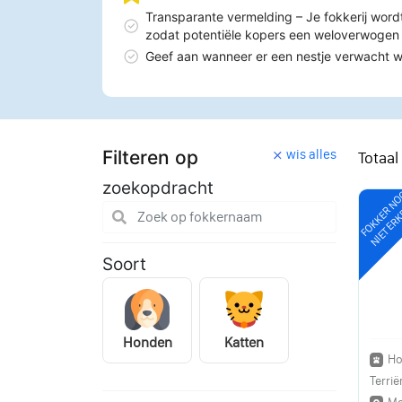
Transparante vermelding – Je fokkerij word
zodat potentiële kopers een weloverwoge
Geef aan wanneer er een nestje verwacht 
Filteren op
wis alles
Totaal
zoekopdracht
FOKKER N
NIET ER
Soort
Honden
Katten
Ho
Terrië