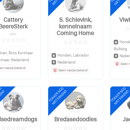
Cattery
S. Schievink,
Viwi
BeereSterk
kennelnaam
Coming Home
UBN:
Honde
Bulldog
tten, Brits Korthaar
Honden, Labrador
Neder
kmaar, Nederland
Nederland
Geen 
en nestje bekend
Geen nestje bekend
OG
FOKKER NOG
FOKKER NOG
KEND
NIET ERKEND
NIET ERKEND
lsedreamdogs
Bredasedoodles
Ja