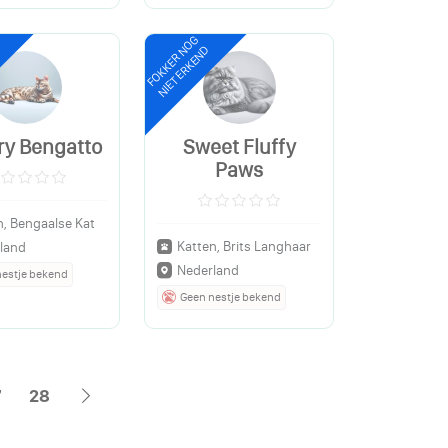
FOKKER NOG
NIET ERKEND
ry Bengatto
Sweet Fluffy
Paws
n, Bengaalse Kat
Katten, Brits Langhaar
land
Nederland
nestje bekend
Geen nestje bekend
7
28