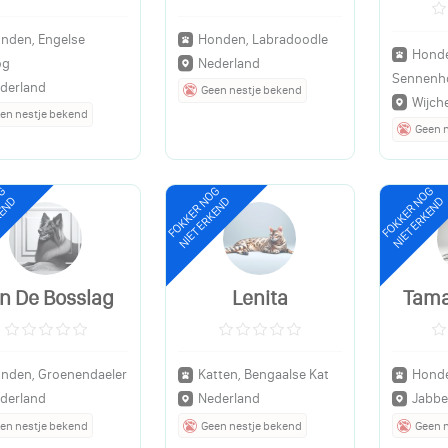
nden, Engelse
Honden, Labradoodle
Honde
og
Nederland
Sennenh
derland
Geen nestje bekend
Wijch
en nestje bekend
Geen 
OG
FOKKER NOG
FOKKER NOG
KEND
NIET ERKEND
NIET ERKEND
n De Bosslag
Lenita
Tama
nden, Groenendaeler
Katten, Bengaalse Kat
Honde
derland
Nederland
Jabbe
en nestje bekend
Geen nestje bekend
Geen 