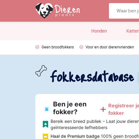
Honden
Katte
Geen broodfokkers
Voor en door dierenvrienden
Fokkersdatabase
Ben je een
Registreer je
fokker?
fokker
Bereik een breed publiek – Laat jouw diere
geïnteresseerde liefhebbers
Haal de Premium badge
100% geen broodf