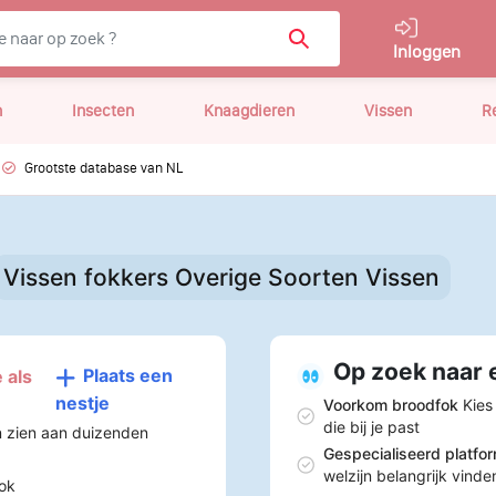
Inloggen
n
Insecten
Knaagdieren
Vissen
R
Grootste database van NL
Vissen fokkers Overige Soorten Vissen
Op zoek naar 
Plaats een
 als
nestje
Voorkom broodfok
Kies
die bij je past
n zien aan duizenden
Gespecialiseerd platfo
welzijn belangrijk vinde
ok