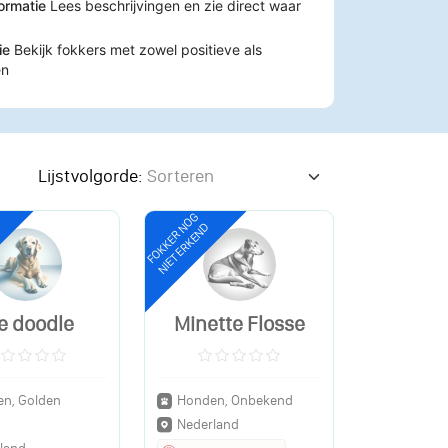
formatie
Lees beschrijvingen en zie direct waar
tie
Bekijk fokkers met zowel positieve als
en
Lijstvolgorde:
FOKKER NOG
NIET ERKEND
e doodle
Minette Flosse
n, Golden
Honden, Onbekend
Nederland