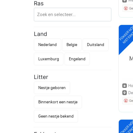
Me
Ras
Ge
FOKKER N
NIET ER
Land
Nederland
Belgie
Duitsland
M
Luxemburg
Engeland
Litter
Ho
Nestje geboren
De
Ge
Binnenkort een nestje
Geen nestje bekend
FOKKER N
NIET ER