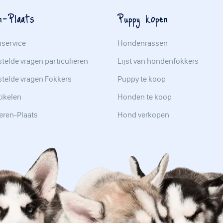
n-Plaats
Puppy kopen
nservice
Hondenrassen
telde vragen particulieren
Lijst van hondenfokkers
stelde vragen Fokkers
Puppy te koop
tikelen
Honden te koop
eren-Plaats
Hond verkopen