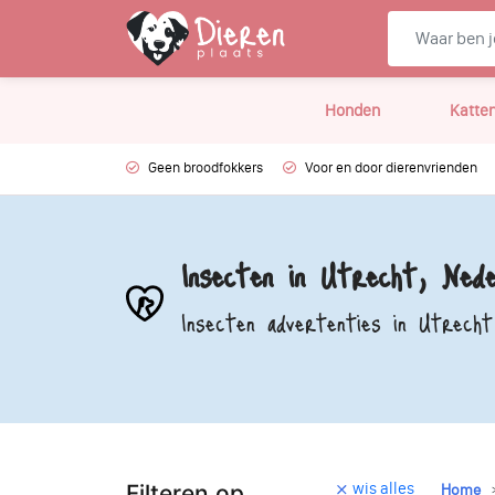
Honden
Katte
Geen broodfokkers
Voor en door dierenvrienden
Insecten in Utrecht, Nede
Insecten advertenties in Utrecht
wis alles
Filteren op
Home