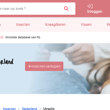
Inloggen
n
Insecten
Knaagdieren
Vissen
R
Grootste database van NL
rland
Insecten verkopen
Insecten
Nederland
Utrecht