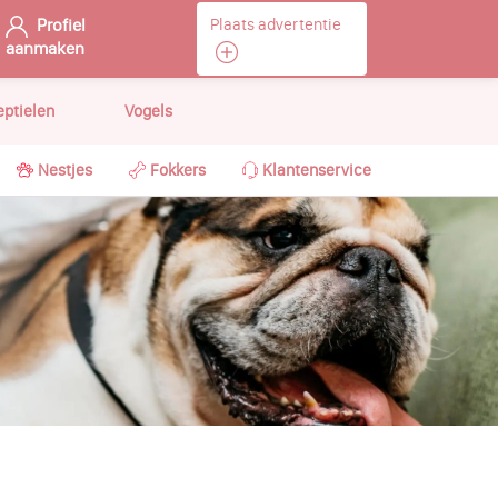
Profiel
Plaats advertentie
aanmaken
eptielen
Vogels
Nestjes
Fokkers
Klantenservice