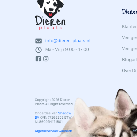
Diere
Klante
Veelges
info@dieren-plaats.nl
Veelge
Ma - Vrij / 9:00 - 17:00
Blogar
Over Di
Copyright 2026 Dieren-
Plaats All Right reserved
Onderdeel van
Shadow
BV
KVK: 77268253 BTW:
NL860954171B01
Algemene voorwaarden