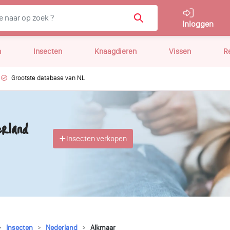
Inloggen
n
Insecten
Knaagdieren
Vissen
R
Grootste database van NL
rland
Insecten verkopen
Insecten
Nederland
Alkmaar