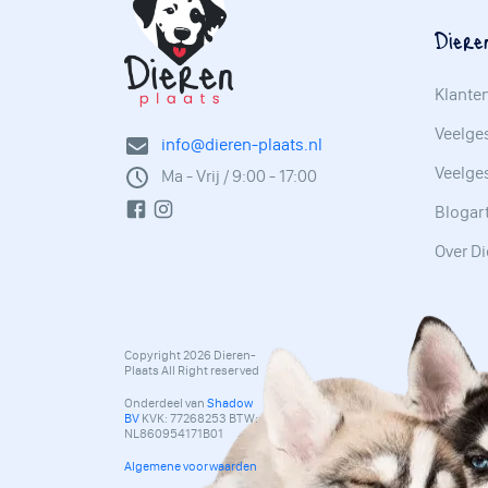
Diere
Klante
Veelges
info@dieren-plaats.nl
Veelge
Ma - Vrij / 9:00 - 17:00
Blogar
Over Di
Copyright 2026 Dieren-
Plaats All Right reserved
Onderdeel van
Shadow
BV
KVK: 77268253 BTW:
NL860954171B01
Algemene voorwaarden