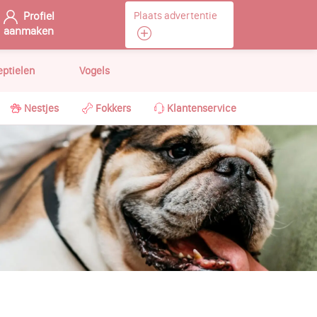
Profiel
Plaats advertentie
aanmaken
eptielen
Vogels
Nestjes
Fokkers
Klantenservice