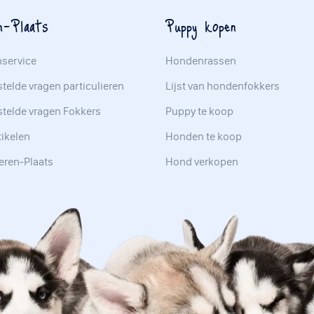
n-Plaats
Puppy kopen
nservice
Hondenrassen
telde vragen particulieren
Lijst van hondenfokkers
stelde vragen Fokkers
Puppy te koop
tikelen
Honden te koop
eren-Plaats
Hond verkopen