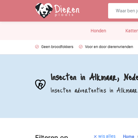
Honden
Katte
Geen broodfokkers
Voor en door dierenvrienden
Insecten in Alkmaar, Nede
Insecten advertenties in Alkmaar
wis alles
Filteren op
Home