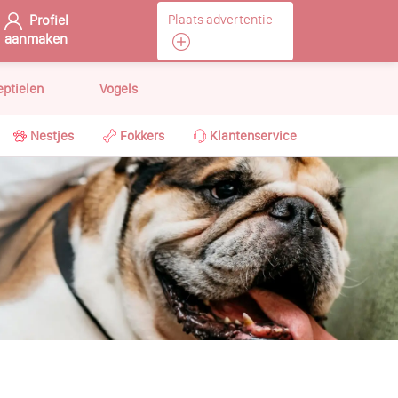
Profiel
Plaats advertentie
aanmaken
eptielen
Vogels
Nestjes
Fokkers
Klantenservice