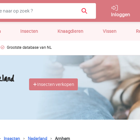
Inloggen
n
Insecten
Knaagdieren
Vissen
R
Grootste database van NL
land
Insecten verkopen
Insecten
Nederland
Arnhem