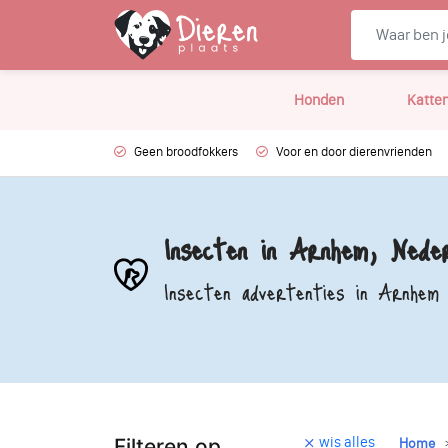
Honden
Katte
Geen broodfokkers
Voor en door dierenvrienden
Insecten in Arnhem, Neder
Insecten advertenties in Arnhem
wis alles
Filteren op
Home