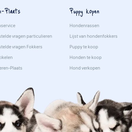
n-Plaats
Puppy kopen
nservice
Hondenrassen
telde vragen particulieren
Lijst van hondenfokkers
stelde vragen Fokkers
Puppy te koop
tikelen
Honden te koop
eren-Plaats
Hond verkopen