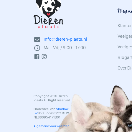
Diere
Klante
Veelges
info@dieren-plaats.nl
Veelge
Ma - Vrij / 9:00 - 17:00
Blogar
Over Di
Copyright 2026 Dieren-
Plaats All Right reserved
Onderdeel van
Shadow
BV
KVK: 77268253 BTW:
NL860954171B01
Algemene voorwaarden