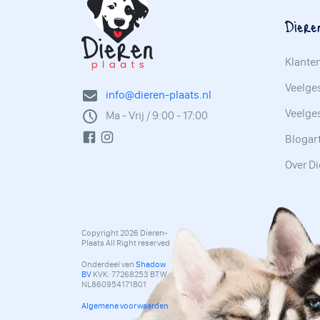
Diere
Klante
Veelges
info@dieren-plaats.nl
Veelge
Ma - Vrij / 9:00 - 17:00
Blogar
Over Di
Copyright 2026 Dieren-
Plaats All Right reserved
Onderdeel van
Shadow
BV
KVK: 77268253 BTW:
NL860954171B01
Algemene voorwaarden