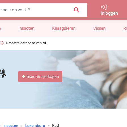
Inloggen
n
Insecten
Knaagdieren
Vissen
R
Grootste database van NL
rg
Insecten verkopen
Insecten
Luxemburg
Kayl