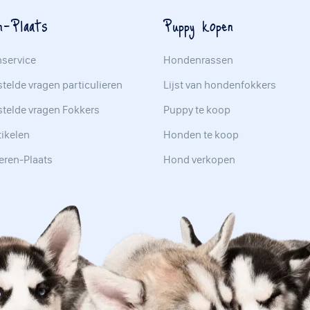
n-Plaats
Puppy kopen
nservice
Hondenrassen
telde vragen particulieren
Lijst van hondenfokkers
stelde vragen Fokkers
Puppy te koop
tikelen
Honden te koop
eren-Plaats
Hond verkopen