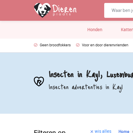
Honden
Katte
Geen broodfokkers
Voor en door dierenvrienden
Insecten in Kayl, Luxembu
Insecten advertenties in Kayl
wis alles
Filteren op
Home