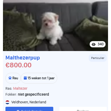
340
Malthezerpup
Particulier
€800.00
Reu
15 weken tot 1 jaar
Ras:
Maltezer
Fokker:
niet gespecificeerd
Veldhoven, Nederland