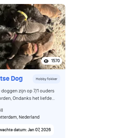
1570
tse Dog
Hobby fokker
 doggen zijn op 7/1 ouders
rden, Ondanks het liefde
het ras zijn 13 doggen iets
ll
 puppies
tterdam, Nederland
ren 💙, blauwe teefje 🖤,
e teefje 🧡, blauwe reu 💚,
wachte datum: Jan 07, 2026
e reu 💛, bruine reu 🤎,