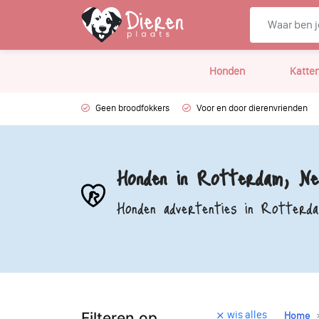
Honden
Katte
Geen broodfokkers
Voor en door dierenvrienden
Honden in Rotterdam, Ne
Honden advertenties in Rotterd
wis alles
Filteren op
Home