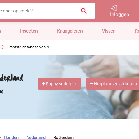
Inloggen
n
Insecten
Knaagdieren
Vissen
R
Grootste database van NL
derland
Puppy verkopen
Herplaatser verkopen
am
Honden
Nederland
Rotterdam