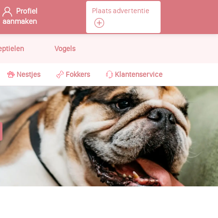
Profiel
Plaats advertentie
aanmaken
eptielen
Vogels
Nestjes
Fokkers
Klantenservice