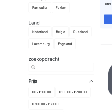
bruin
UBN:
Particulier
Fokker
bruine teef ❤
zwart
word
Land
alle
Nederland
Belgie
Duitsland
pasp
het n
Luxemburg
Engeland
op in
oude
kind
zoekopdracht
volb
heef
bloodline) We
Prijs
een UB
foto
€0 - €100.00
€100.00 - €200.00
een 
€200.00 - €300.00