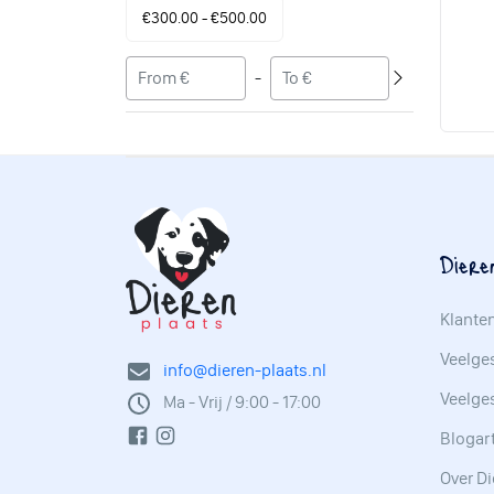
€300.00 - €500.00
-
Diere
Klante
Veelges
info@dieren-plaats.nl
Veelge
Ma - Vrij / 9:00 - 17:00
Blogar
Over Di