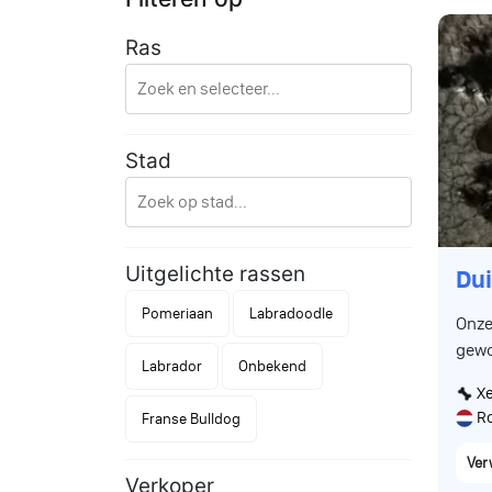
Ras
Stad
Uitgelichte rassen
Dui
Pomeriaan
Labradoodle
Onze
gewo
Labrador
Onbekend
voor 
Xe
te veel Er zijn 11
Ro
Franse Bulldog
gebo
blauw
Ver
blauw
Verkoper