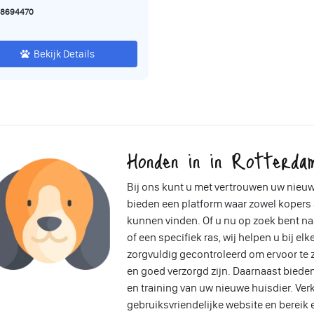
e teef 💞, bruine teef 💜,
 8694470
️, zwarte reu 💞,
e teef 💚, zwarte teef Ze
Bekijk Details
en 18/2 gechipt, krijgen
 vaccinaties en een
oort. Ze mogen vanaf 4/3
estje verlaten. Ze groeien
 rookvrij huis met de
rs aanwezig. Pups zijn
Honden in in Rotterda
eren gewend . Ouders zijn
loed deense doggen Vader
Bij ons kunt u met vertrouwen uw nieuw
t stamboom (champignon
bieden een platform waar zowel kopers
 beschikken over
kunnen vinden. Of u nu op zoek bent n
N- Nummer Voor meer
of een specifiek ras, wij helpen u bij el
s en informatie stuur me
zorgvuldig gecontroleerd om ervoor te
berichtje
en goed verzorgd zijn. Daarnaast bieden
en training van uw nieuwe huisdier. Ver
gebruiksvriendelijke website en bereik 