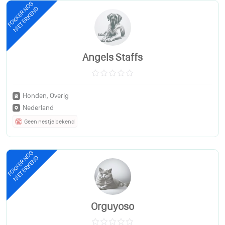
FOKKER NOG
NIET ERKEND
Angels Staffs
Honden, Overig
Nederland
Geen nestje bekend
FOKKER NOG
NIET ERKEND
Orguyoso