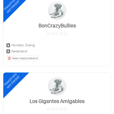
FOKKER NOG
NIET ERKEND
BonCrazyBullies
Honden, Overig
Nederland
Geen nestje bekend
FOKKER NOG
NIET ERKEND
Los Gigantes Amigables