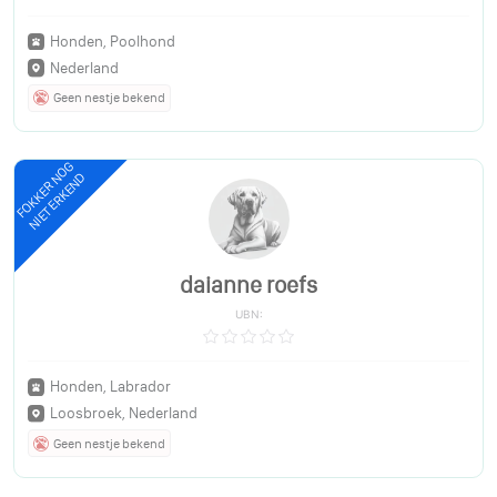
Honden, Poolhond
Nederland
Geen nestje bekend
FOKKER NOG
NIET ERKEND
daianne roefs
UBN:
Honden, Labrador
Loosbroek, Nederland
Geen nestje bekend