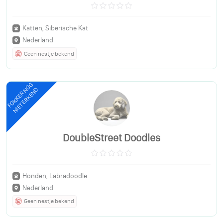
Katten, Siberische Kat
Nederland
Geen nestje bekend
FOKKER NOG
NIET ERKEND
DoubleStreet Doodles
Honden, Labradoodle
Nederland
Geen nestje bekend