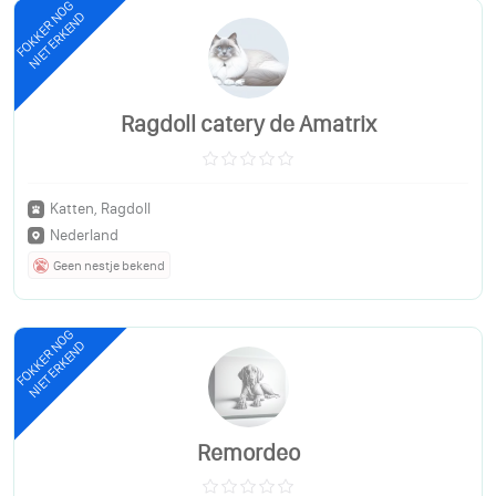
FOKKER NOG
NIET ERKEND
Ragdoll catery de Amatrix
Katten, Ragdoll
Nederland
Geen nestje bekend
FOKKER NOG
NIET ERKEND
Remordeo