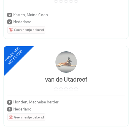
Katten, Maine Coon
Nederland
Geen nestje bekend
FOKKER NOG
NIET ERKEND
van de Utadreef
Honden, Mechelse herder
Nederland
Geen nestje bekend