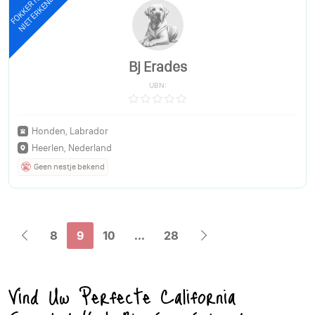
FOKKER NOG
NIET ERKEND
Bj Erades
UBN:
Honden, Labrador
Heerlen, Nederland
Geen nestje bekend
8
9
10
...
28
Vind Uw Perfecte California