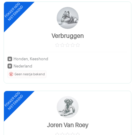
FOKKER NOG
NIET ERKEND
Verbruggen
Honden, Keeshond
Nederland
Geen nestje bekend
FOKKER NOG
NIET ERKEND
Joren Van Roey