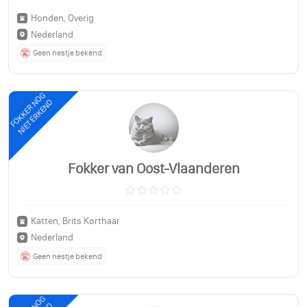
Honden, Overig
Nederland
Geen nestje bekend
FOKKER NOG
NIET ERKEND
Fokker van Oost-Vlaanderen
Katten, Brits Korthaar
Nederland
Geen nestje bekend