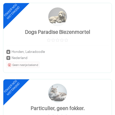
FOKKER NOG
NIET ERKEND
Dogs Paradise Biezenmortel
Honden, Labradoodle
Nederland
Geen nestje bekend
FOKKER NOG
NIET ERKEND
Particulier, geen fokker.