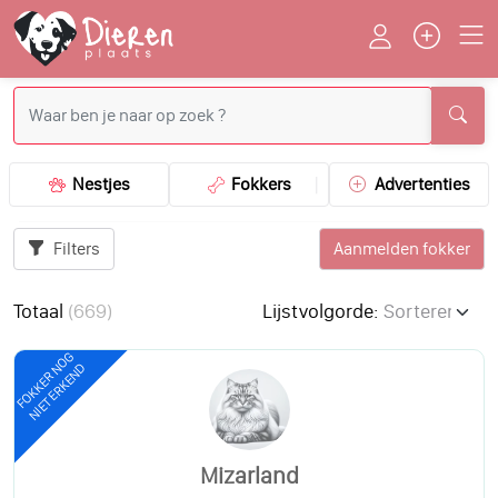
Nestjes
Fokkers
Advertenties
Filters
Aanmelden fokker
Totaal
(
669
)
Lijstvolgorde:
FOKKER NOG
NIET ERKEND
Mizarland