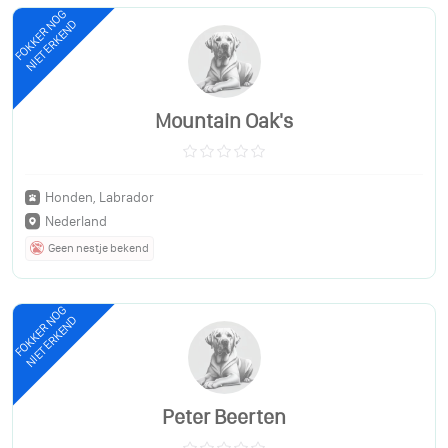
FOKKER NOG
NIET ERKEND
Mountain Oak's
Honden, Labrador
Nederland
Geen nestje bekend
FOKKER NOG
NIET ERKEND
Peter Beerten