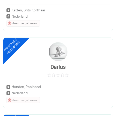
Katten, Brits Korthaar
Nederland
Geen nestje bekend
FOKKER NOG
NIET ERKEND
Darius
Honden, Poolhond
Nederland
Geen nestje bekend