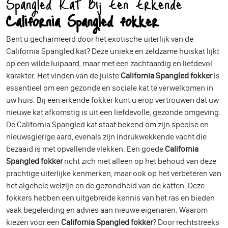
Spangled Kat Bij Een Erkende
California Spangled fokker
Bent u gecharmeerd door het exotische uiterlijk van de
California Spangled kat? Deze unieke en zeldzame huiskat lijkt
op een wilde luipaard, maar met een zachtaardig en liefdevol
karakter. Het vinden van de juiste
California Spangled fokker
is
essentieel om een gezonde en sociale kat te verwelkomen in
uw huis. Bij een erkende fokker kunt u erop vertrouwen dat uw
nieuwe kat afkomstig is uit een liefdevolle, gezonde omgeving.
De California Spangled kat staat bekend om zijn speelse en
nieuwsgierige aard, evenals zijn indrukwekkende vacht die
bezaaid is met opvallende vlekken. Een goede
California
Spangled fokker
richt zich niet alleen op het behoud van deze
prachtige uiterlijke kenmerken, maar ook op het verbeteren van
het algehele welzijn en de gezondheid van de katten. Deze
fokkers hebben een uitgebreide kennis van het ras en bieden
vaak begeleiding en advies aan nieuwe eigenaren. Waarom
kiezen voor een
California Spangled fokker
? Door rechtstreeks