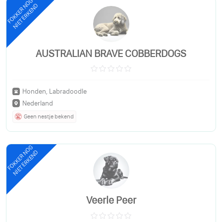
FOKKER NOG
NIET ERKEND
AUSTRALIAN BRAVE COBBERDOGS
Honden, Labradoodle
Nederland
Geen nestje bekend
FOKKER NOG
NIET ERKEND
Veerle Peer