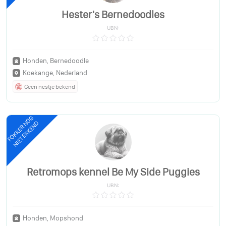
Hester's Bernedoodles
UBN:
Honden, Bernedoodle
Koekange, Nederland
Geen nestje bekend
FOKKER NOG
NIET ERKEND
Retromops kennel Be My Side Puggies
UBN:
Honden, Mopshond