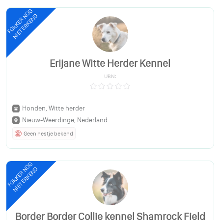
FOKKER NOG
NIET ERKEND
Erijane Witte Herder Kennel
UBN:
Honden, Witte herder
Nieuw-Weerdinge, Nederland
Geen nestje bekend
FOKKER NOG
NIET ERKEND
Border Border Collie kennel Shamrock Field