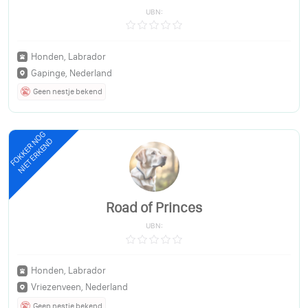
UBN:
Honden, Labrador
Gapinge, Nederland
Geen nestje bekend
FOKKER NOG
NIET ERKEND
Road of Princes
UBN:
Honden, Labrador
Vriezenveen, Nederland
Geen nestje bekend