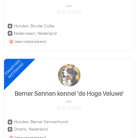
UBN:
Honden, Border Collie
Nederweert, Nederland
Geen nestje bekend
FOKKER NOG
NIET ERKEND
Berner Sennen kennel 'de Hoge Veluwe'
UBN:
Honden, Berner Sennenhond
Otterlo, Nederland
Geen nestje bekend