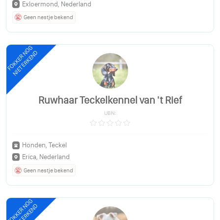
Exloermond, Nederland
Geen nestje bekend
FOKKER NOG
NIET ERKEND
Ruwhaar Teckelkennel van 't Rief
UBN:
Honden, Teckel
Erica, Nederland
Geen nestje bekend
FOKKER NOG
NIET ERKEND