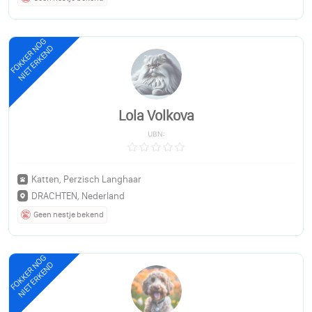
FOKKER NOG
NIET ERKEND
Lola Volkova
UBN:
Katten, Perzisch Langhaar
DRACHTEN, Nederland
Geen nestje bekend
FOKKER NOG
NIET ERKEND