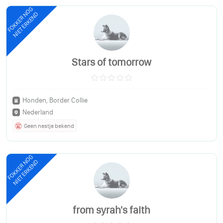
FOKKER NOG
NIET ERKEND
Stars of tomorrow
Honden, Border Collie
Nederland
Geen nestje bekend
FOKKER NOG
NIET ERKEND
from syrah's faith