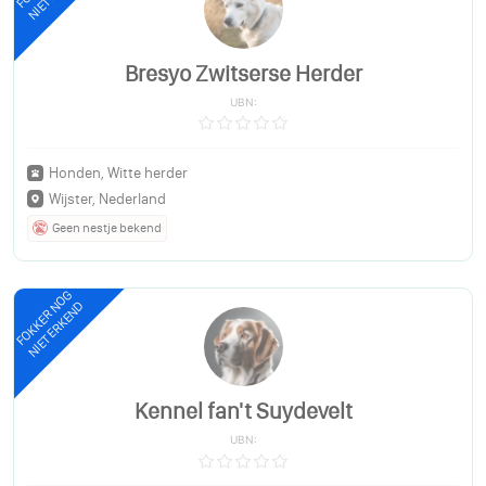
Bresyo Zwitserse Herder
UBN:
Honden, Witte herder
Wijster, Nederland
Geen nestje bekend
FOKKER NOG
NIET ERKEND
Kennel fan't Suydevelt
UBN: