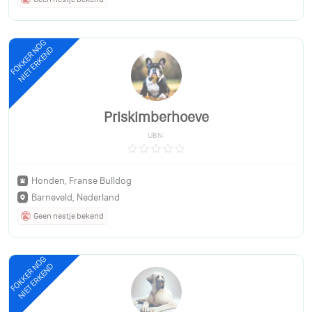
FOKKER NOG
NIET ERKEND
Priskimberhoeve
UBN:
Honden, Franse Bulldog
Barneveld, Nederland
Geen nestje bekend
FOKKER NOG
NIET ERKEND