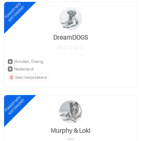
FOKKER NOG
NIET ERKEND
DreamDOGS
Honden, Overig
Nederland
Geen nestje bekend
FOKKER NOG
NIET ERKEND
Murphy & Loki
UBN: