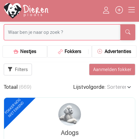
Nestjes
Fokkers
Advertenties
Filters
Aanmelden fokker
Totaal
(
669
)
Lijstvolgorde:
FOKKER NOG
NIET ERKEND
Adogs