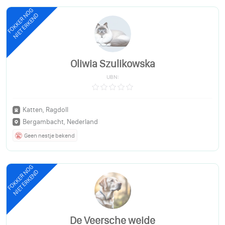
FOKKER NOG
NIET ERKEND
Oliwia Szulikowska
UBN:
Katten, Ragdoll
Bergambacht, Nederland
Geen nestje bekend
FOKKER NOG
NIET ERKEND
De Veersche weide