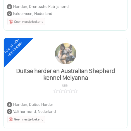
Honden, Drentsche Patrijshond
Exloërveen, Nederland
Geen nestje bekend
FOKKER NOG
NIET ERKEND
Duitse herder en Australian Shepherd
kennel Melyanna
UBN:
Honden, Duitse Herder
Valthermond, Nederland
Geen nestje bekend