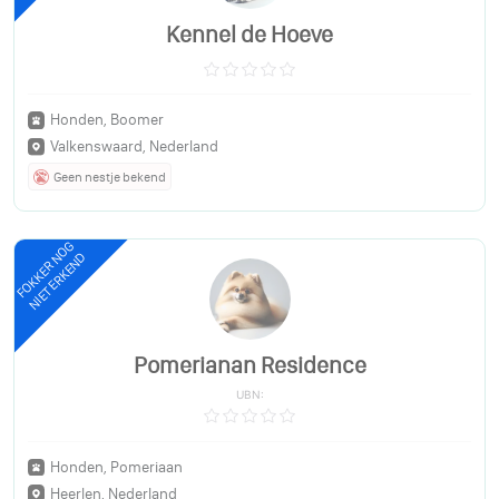
Kennel de Hoeve
Honden, Boomer
Valkenswaard, Nederland
Geen nestje bekend
FOKKER NOG
NIET ERKEND
Pomerianan Residence
UBN:
Honden, Pomeriaan
Heerlen, Nederland