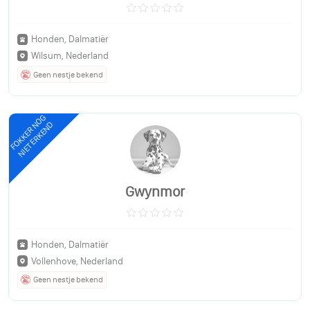
Honden, Dalmatiër
Wilsum, Nederland
Geen nestje bekend
FOKKER NOG
NIET ERKEND
Gwynmor
Honden, Dalmatiër
Vollenhove, Nederland
Geen nestje bekend