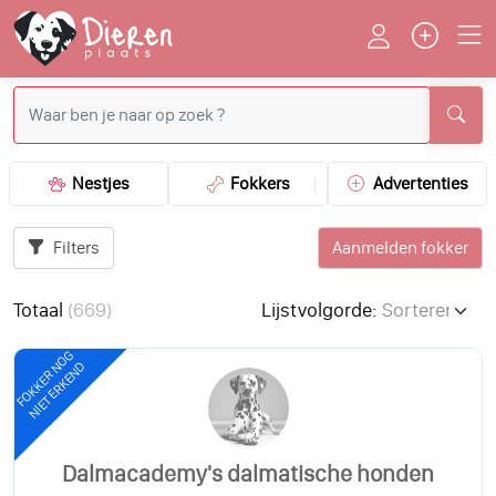
Nestjes
Fokkers
Advertenties
Filters
Aanmelden fokker
Totaal
(
669
)
Lijstvolgorde:
FOKKER NOG
NIET ERKEND
Dalmacademy's dalmatische honden