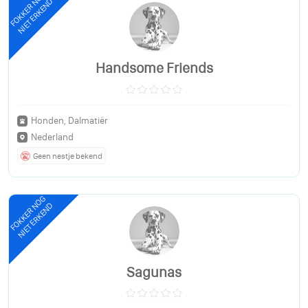
FOKKER NOG
NIET ERKEND
Handsome Friends
Honden, Dalmatiër
Nederland
Geen nestje bekend
FOKKER NOG
NIET ERKEND
Sagunas