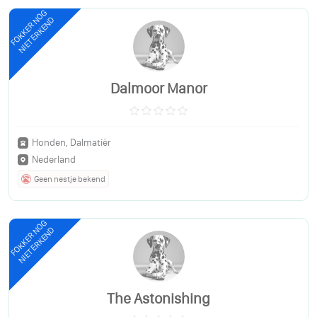
FOKKER NOG
NIET ERKEND
Dalmoor Manor
Honden, Dalmatiër
Nederland
Geen nestje bekend
FOKKER NOG
NIET ERKEND
The Astonishing