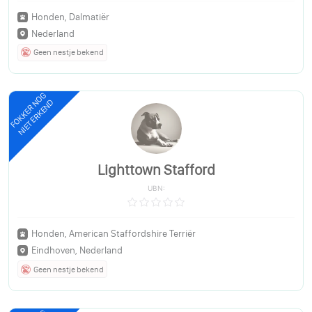
Honden, Dalmatiër
Nederland
Geen nestje bekend
FOKKER NOG
NIET ERKEND
Lighttown Stafford
UBN:
Honden, American Staffordshire Terriër
Eindhoven, Nederland
Geen nestje bekend