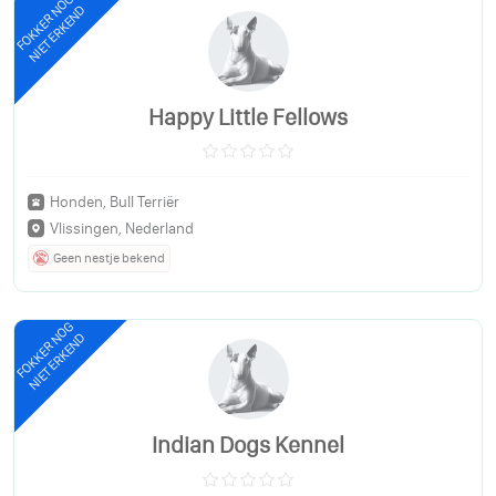
FOKKER NOG
NIET ERKEND
Happy Little Fellows
Honden, Bull Terriër
Vlissingen, Nederland
Geen nestje bekend
FOKKER NOG
NIET ERKEND
Indian Dogs Kennel