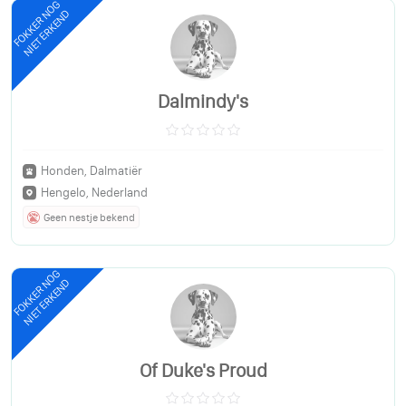
FOKKER NOG
NIET ERKEND
Dalmindy's
Honden, Dalmatiër
Hengelo, Nederland
Geen nestje bekend
FOKKER NOG
NIET ERKEND
Of Duke's Proud