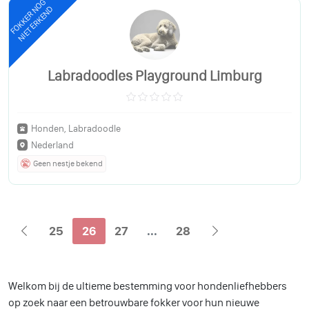
FOKKER NOG
NIET ERKEND
Labradoodles Playground Limburg
Honden, Labradoodle
Nederland
Geen nestje bekend
25
26
27
...
28
Welkom bij de ultieme bestemming
voor hondenliefhebbers
op zoek naar een betrouwbare fokker voor hun nieuwe