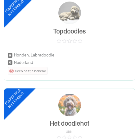
FOKKER NOG
NIET ERKEND
Topdoodles
Honden, Labradoodle
Nederland
Geen nestje bekend
FOKKER NOG
NIET ERKEND
Het doodlehof
UBN: