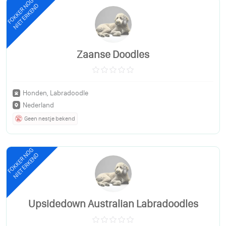
FOKKER NOG
NIET ERKEND
Zaanse Doodles
Honden, Labradoodle
Nederland
Geen nestje bekend
FOKKER NOG
NIET ERKEND
Upsidedown Australian Labradoodles