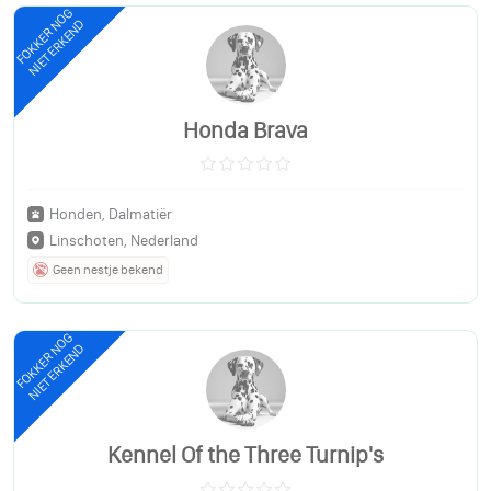
FOKKER NOG
NIET ERKEND
Honda Brava
Honden, Dalmatiër
Linschoten, Nederland
Geen nestje bekend
FOKKER NOG
NIET ERKEND
Kennel Of the Three Turnip's