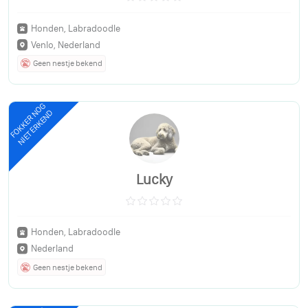
Honden, Labradoodle
Venlo, Nederland
Geen nestje bekend
FOKKER NOG
NIET ERKEND
Lucky
Honden, Labradoodle
Nederland
Geen nestje bekend