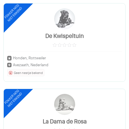
FOKKER NOG
NIET ERKEND
De Kwispeltuin
Honden, Rottweiler
Avezaath, Nederland
Geen nestje bekend
FOKKER NOG
NIET ERKEND
La Dama de Rosa