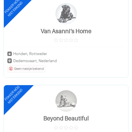
FOKKER NOG
NIET ERKEND
Van Asanni’s Home
Honden, Rottweiler
Dedemsvaart, Nederland
Geen nestje bekend
FOKKER NOG
NIET ERKEND
Beyond Beautiful