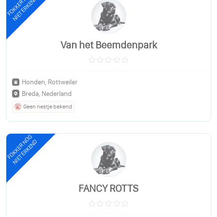
FOKKER NOG
NIET ERKEND
Van het Beemdenpark
Honden, Rottweiler
Breda, Nederland
Geen nestje bekend
FOKKER NOG
NIET ERKEND
FANCY ROTTS