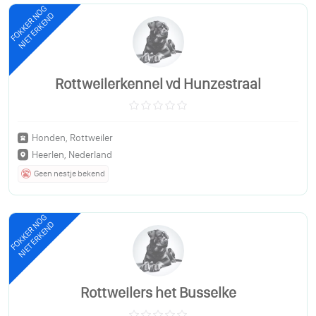
FOKKER NOG
NIET ERKEND
Rottweilerkennel vd Hunzestraal
Honden, Rottweiler
Heerlen, Nederland
Geen nestje bekend
FOKKER NOG
NIET ERKEND
Rottweilers het Busselke