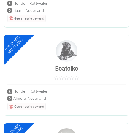
Honden, Rottweiler
Baarn, Nederland
Geen nestje bekend
FOKKER NOG
NIET ERKEND
Beatelke
Honden, Rottweiler
Almere, Nederland
Geen nestje bekend
FOKKER NOG