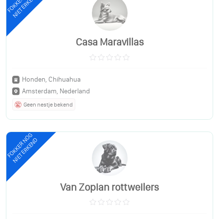
FOKKER NOG
NIET ERKEND
Casa Maravillas
Honden, Chihuahua
Amsterdam, Nederland
Geen nestje bekend
FOKKER NOG
NIET ERKEND
Van Zopian rottweilers