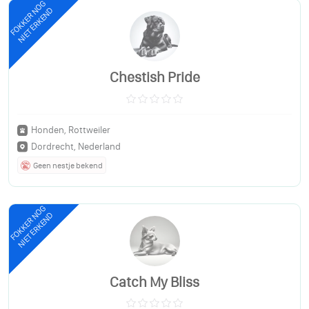
FOKKER NOG
NIET ERKEND
Chestish Pride
Honden, Rottweiler
Dordrecht, Nederland
Geen nestje bekend
FOKKER NOG
NIET ERKEND
Catch My Bliss