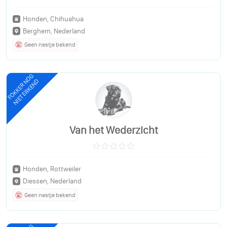
Honden, Chihuahua
Berghem, Nederland
Geen nestje bekend
FOKKER NOG
NIET ERKEND
Van het Wederzicht
Honden, Rottweiler
Diessen, Nederland
Geen nestje bekend