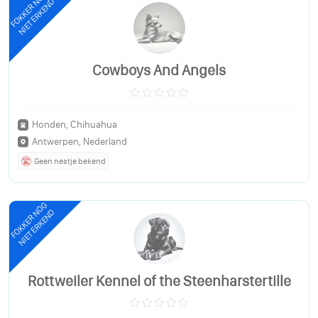
FOKKER NOG
NIET ERKEND
Cowboys And Angels
Honden, Chihuahua
Antwerpen, Nederland
Geen nestje bekend
FOKKER NOG
NIET ERKEND
Rottweiler Kennel of the Steenharstertille