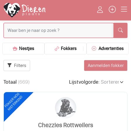
Nestjes
Fokkers
Advertenties
Filters
Aanmelden fokker
Totaal
(
669
)
Lijstvolgorde:
FOKKER NOG
NIET ERKEND
Chezzies Rottweilers