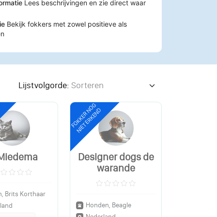
formatie
Lees beschrijvingen en zie direct waar
tie
Bekijk fokkers met zowel positieve als
en
Lijstvolgorde:
FOKKER NOG
NIET ERKEND
 Miedema
Designer dogs de
warande
, Brits Korthaar
Honden, Beagle
land
Nederland