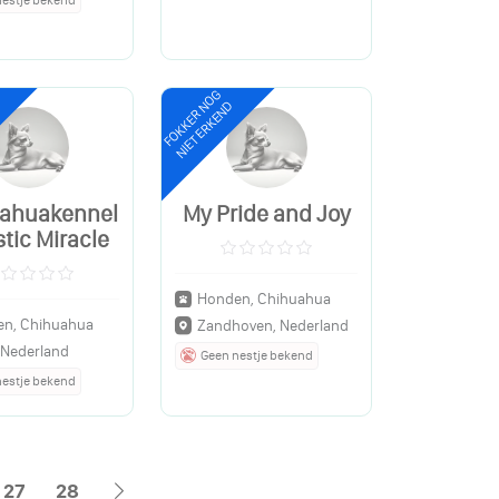
FOKKER NOG
NIET ERKEND
ahuakennel
My Pride and Joy
tic Miracle
Honden, Chihuahua
n, Chihuahua
Zandhoven, Nederland
, Nederland
Geen nestje bekend
nestje bekend
27
28