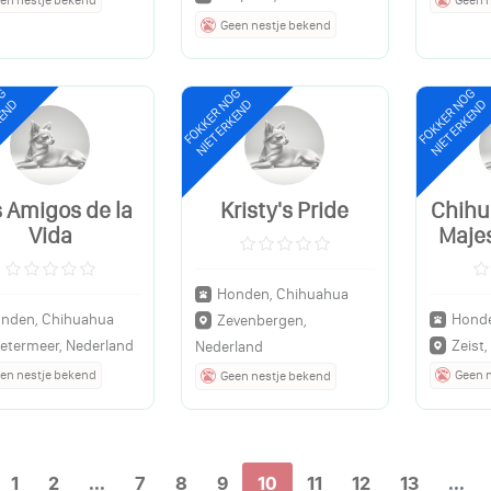
Geen nestje bekend
OG
FOKKER NOG
FOKKER NOG
KEND
NIET ERKEND
NIET ERKEND
 Amigos de la
Kristy's Pride
Chihu
Vida
Majes
Honden, Chihuahua
nden, Chihuahua
Honde
Zevenbergen,
etermeer, Nederland
Zeist
Nederland
en nestje bekend
Geen 
Geen nestje bekend
1
2
...
7
8
9
10
11
12
13
...