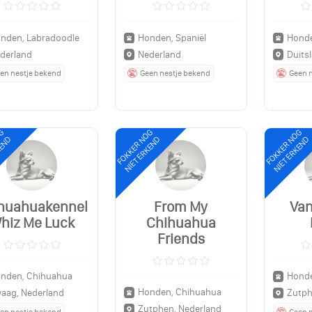
nden, Labradoodle
Honden, Spaniël
Honde
derland
Nederland
Duits
en nestje bekend
Geen nestje bekend
Geen 
OG
FOKKER NOG
FOKKER NOG
KEND
NIET ERKEND
NIET ERKEND
huahuakennel
From My
Van
hiz Me Luck
Chihuahua
Friends
nden, Chihuahua
Honde
Honden, Chihuahua
aag, Nederland
Zutph
Zutphen, Nederland
en nestje bekend
Geen 