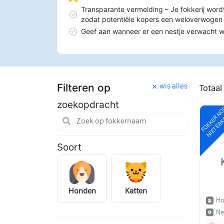
Transparante vermelding – Je fokkerij word
zodat potentiële kopers een weloverwoge
Geef aan wanneer er een nestje verwacht 
Filteren op
wis alles
Totaal
zoekopdracht
FOKKER N
NIET ER
Soort
Honden
Katten
Ho
Ne