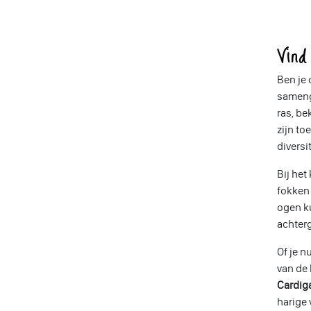
Vin
Ben je
samenge
ras, be
zijn t
diversi
Bij het
fokken
ogen k
achter
Of je n
van de 
Cardig
harige 