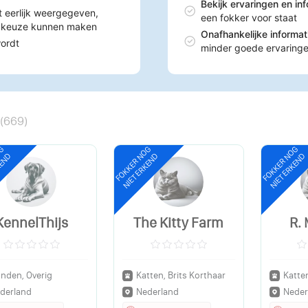
Bekijk ervaringen en in
t eerlijk weergegeven,
een fokker voor staat
n keuze kunnen maken
Onafhankelijke informa
wordt
minder goede ervaring
(
669
)
OG
FOKKER NOG
FOKKER NOG
KEND
NIET ERKEND
NIET ERKEND
KennelThijs
The Kitty Farm
R.
nden, Overig
Katten, Brits Korthaar
Katten
derland
Nederland
Neder