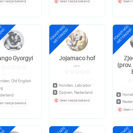
en nestje bekend
Geen nestje bekend
Geen 
OG
FOKKER NOG
FOKKER NOG
KEND
NIET ERKEND
NIET ERKEND
ango Gyorgyi
Jojamaco hof
Zje
(prov
UBN:
nden, Old English
Honden, Labrador
og
Opijnen, Nederland
Honde
derland
Geen nestje bekend
Neder
en nestje bekend
Geen 