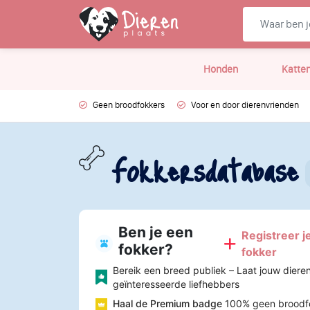
Honden
Katte
Geen broodfokkers
Voor en door dierenvrienden
Fokkersdatabase
Ben je een
Registreer je
fokker?
fokker
Bereik een breed publiek – Laat jouw diere
geïnteresseerde liefhebbers
Haal de Premium badge
100% geen broodf