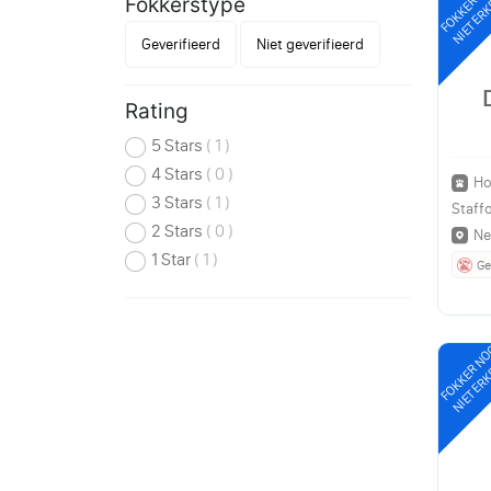
FOKKER N
NIET ER
Fokkerstype
Geverifieerd
Niet geverifieerd
Rating
5 Stars
( 1 )
4 Stars
( 0 )
Ho
3 Stars
( 1 )
Staffo
2 Stars
( 0 )
Ne
1 Star
( 1 )
Ge
FOKKER N
NIET ER