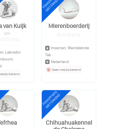
FOKKER NOG
NIET ERKEND
a van Kuijk
Mierenboerderij
UBN:
Insecten, Wandelende
n, Labrador
Tak
enboom,
Nederland
d
Geen nestje bekend
nestje bekend
FOKKER NOG
NIET ERKEND
Tefrhea
Chihuahuakennel