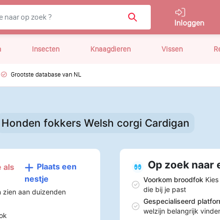
Inloggen
n
Insecten
Knaagdieren
Vissen
R
Grootste database van NL
Honden fokkers Welsh corgi Cardigan
Op zoek naar 
Plaats een
 als
nestje
Voorkom broodfok
Kies
die bij je past
n zien aan duizenden
Gespecialiseerd platfo
welzijn belangrijk vinde
ok