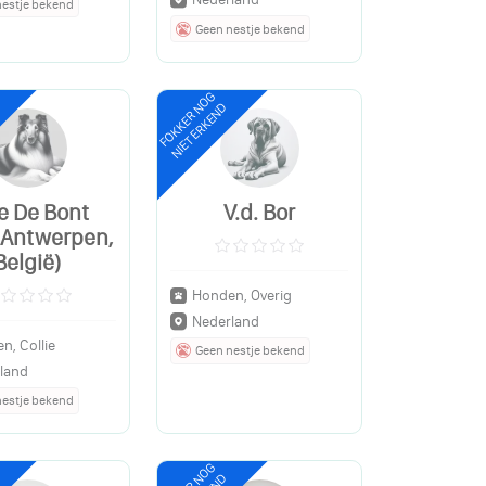
nestje bekend
Geen nestje bekend
FOKKER NOG
NIET ERKEND
e De Bont
V.d. Bor
. Antwerpen,
België)
Honden, Overig
Nederland
n, Collie
Geen nestje bekend
land
nestje bekend