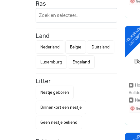
Ge
Ras
FOKKER N
NIET ER
Land
Nederland
Belgie
Duitsland
B
Luxemburg
Engeland
Litter
Ho
Nestje geboren
Bulld
Ne
Binnenkort een nestje
Ge
Geen nestje bekend