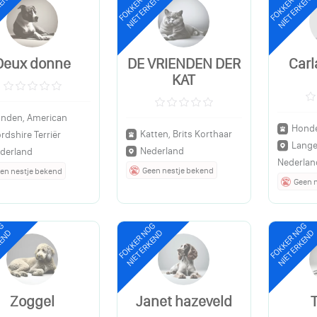
OG
FOKKER NOG
FOKKER NOG
KEND
NIET ERKEND
NIET ERKEND
Deux donne
DE VRIENDEN DER
Carl
KAT
nden, American
Honde
Katten, Brits Korthaar
rdshire Terriër
Lang
Nederland
derland
Nederlan
Geen nestje bekend
en nestje bekend
Geen 
OG
FOKKER NOG
FOKKER NOG
KEND
NIET ERKEND
NIET ERKEND
Zoggel
Janet hazeveld