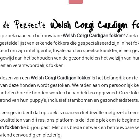
d de Perfecte
Welsh Corgi Cardigan F
 op zoek naar een betrouwbare
Welsh Corgi Cardigan fokker
? Zoek n
stelde lijst van erkende fokkers die gespecialiseerd zijn in het f
kend om zijn intelligentie, loyale aard en speelse karakter, is een 
oegewijd aan het behouden van de gezondheid en het welzijn van h
teit en verantwoordelijk fokken.
 kiezen van een
Welsh Corgi Cardigan fokker
is het belangrijk om te 
 van deze honden wordt gestoken. We raden aan om persoonlijk ken
unt zien hoe de honden worden behandeld en opgevoed. Onze fokker
grond van hun puppy's, inclusief stambomen en gezondheidstests
u een gezin bent dat op zoek is naar een liefdevolle metgezel of ee
kwaliteiten van dit ras, ons platform is de ideale plek om te begin
an fokker
die bij jou past. Met ons brede netwerk en betrouwbare s
vriend eenvoudig en plezierig.