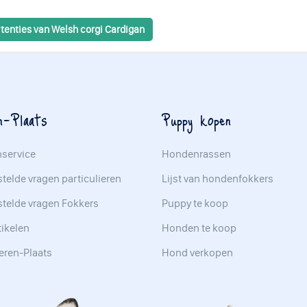
tenties van Welsh corgi Cardigan
n-Plaats
Puppy kopen
nservice
Hondenrassen
telde vragen particulieren
Lijst van hondenfokkers
stelde vragen Fokkers
Puppy te koop
tikelen
Honden te koop
eren-Plaats
Hond verkopen