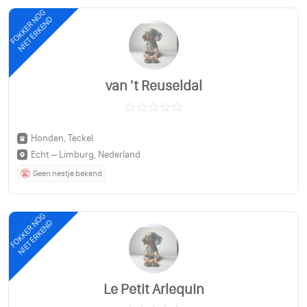
FOKKER NOG
NIET ERKEND
van 't Reuseldal
Honden, Teckel
Echt – Limburg, Nederland
Geen nestje bekend
FOKKER NOG
NIET ERKEND
Le Petit Arlequin