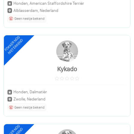
Honden, American Staffordshire Terriër
Alblasserdam, Nederland
Geen nestje bekend
FOKKER NOG
NIET ERKEND
Kykado
Honden, Dalmatiër
Zwolle, Nederland
Geen nestje bekend
FOKKER NOG