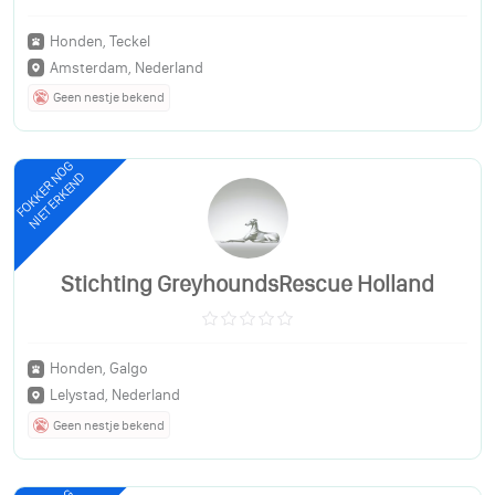
Honden, Teckel
Amsterdam, Nederland
Geen nestje bekend
FOKKER NOG
NIET ERKEND
Stichting GreyhoundsRescue Holland
Honden, Galgo
Lelystad, Nederland
Geen nestje bekend