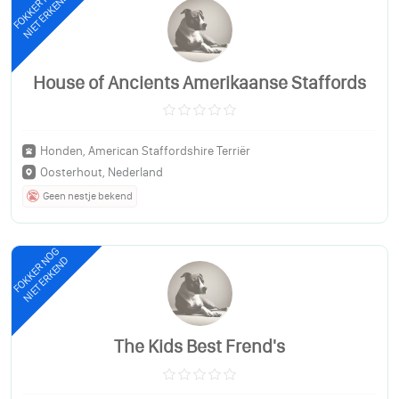
FOKKER NOG
NIET ERKEND
House of Ancients Amerikaanse Staffords
Honden, American Staffordshire Terriër
Oosterhout, Nederland
Geen nestje bekend
FOKKER NOG
NIET ERKEND
The Kids Best Frend's