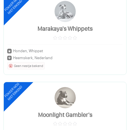
FOKKER NOG
NIET ERKEND
Marakaya's Whippets
Honden, Whippet
Heemskerk, Nederland
Geen nestje bekend
FOKKER NOG
NIET ERKEND
Moonlight Gambler's