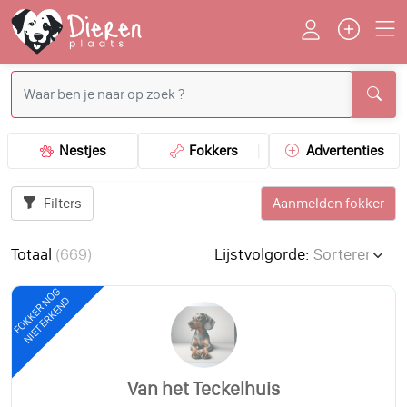
Nestjes
Fokkers
Advertenties
Filters
Aanmelden fokker
Totaal
(
669
)
Lijstvolgorde:
FOKKER NOG
NIET ERKEND
Van het Teckelhuis