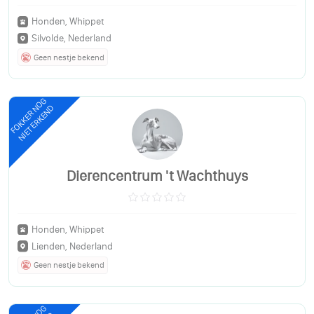
Honden, Whippet
Silvolde, Nederland
Geen nestje bekend
FOKKER NOG
NIET ERKEND
Dierencentrum 't Wachthuys
Honden, Whippet
Lienden, Nederland
Geen nestje bekend