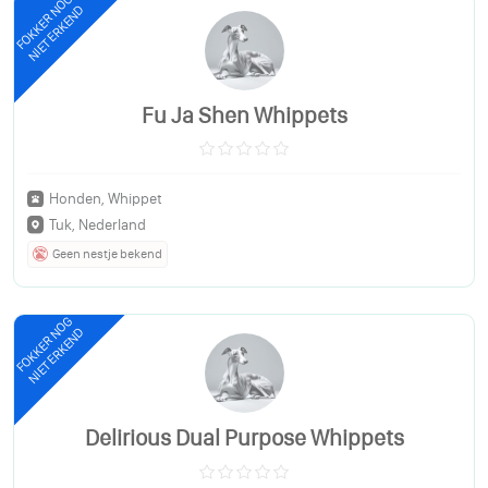
FOKKER NOG
NIET ERKEND
Fu Ja Shen Whippets
Honden, Whippet
Tuk, Nederland
Geen nestje bekend
FOKKER NOG
NIET ERKEND
Delirious Dual Purpose Whippets