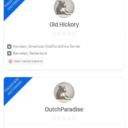
FOKKER NOG
NIET ERKEND
Old Hickory
Honden, American Staffordshire Terriër
Bemelen, Nederland
Geen nestje bekend
FOKKER NOG
NIET ERKEND
DutchParadise