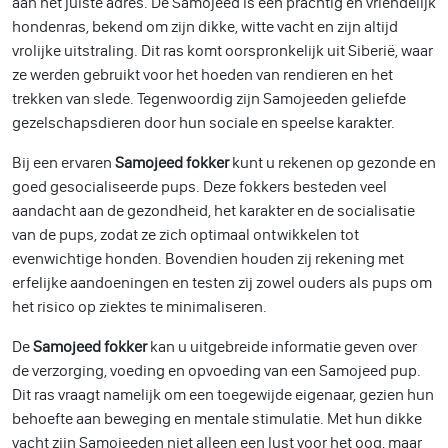
aan het juiste adres. De Samojeed is een prachtig en vriendelijk
hondenras, bekend om zijn dikke, witte vacht en zijn altijd
vrolijke uitstraling. Dit ras komt oorspronkelijk uit Siberië, waar
ze werden gebruikt voor het hoeden van rendieren en het
trekken van slede. Tegenwoordig zijn Samojeeden geliefde
gezelschapsdieren door hun sociale en speelse karakter.
Bij een ervaren
Samojeed fokker
kunt u rekenen op gezonde en
goed gesocialiseerde pups. Deze fokkers besteden veel
aandacht aan de gezondheid, het karakter en de socialisatie
van de pups, zodat ze zich optimaal ontwikkelen tot
evenwichtige honden. Bovendien houden zij rekening met
erfelijke aandoeningen en testen zij zowel ouders als pups om
het risico op ziektes te minimaliseren.
De
Samojeed fokker
kan u uitgebreide informatie geven over
de verzorging, voeding en opvoeding van een Samojeed pup.
Dit ras vraagt namelijk om een toegewijde eigenaar, gezien hun
behoefte aan beweging en mentale stimulatie. Met hun dikke
vacht zijn Samojeeden niet alleen een lust voor het oog, maar