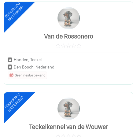
FOKKER NOG
NIET ERKEND
Van de Rossonero
Honden, Teckel
Den Bosch, Nederland
Geen nestje bekend
FOKKER NOG
NIET ERKEND
Teckelkennel van de Wouwer