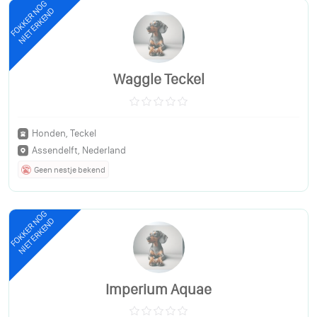
FOKKER NOG
NIET ERKEND
Waggle Teckel
Honden, Teckel
Assendelft, Nederland
Geen nestje bekend
FOKKER NOG
NIET ERKEND
Imperium Aquae