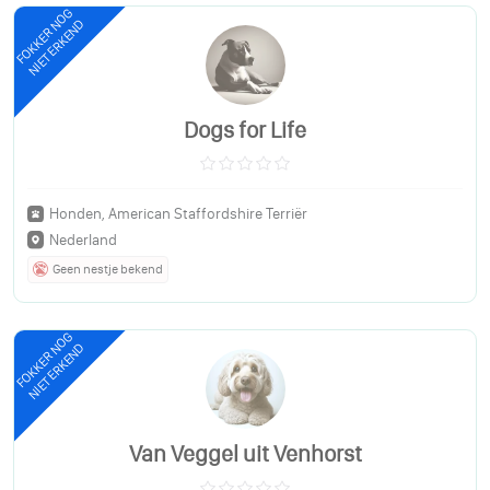
FOKKER NOG
NIET ERKEND
Dogs for Life
Honden, American Staffordshire Terriër
Nederland
Geen nestje bekend
FOKKER NOG
NIET ERKEND
Van Veggel uit Venhorst