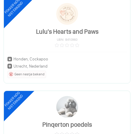
FOKKER NOG
NIET ERKEND
Lulu's Hearts and Paws
UBN: 8410960
Honden, Cockapoo
Utrecht, Nederland
Geen nestje bekend
FOKKER NOG
NIET ERKEND
Pinqerton poedels