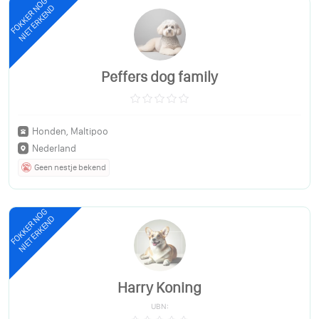
FOKKER NOG
NIET ERKEND
Peffers dog family
Honden, Maltipoo
Nederland
Geen nestje bekend
FOKKER NOG
NIET ERKEND
Harry Koning
UBN: