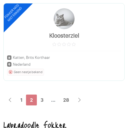
FOKKER NOG
NIET ERKEND
Kloosterziel
Katten, Brits Korthaar
Nederland
Geen nestje bekend
1
2
3
...
28
Labradoodle Fokker