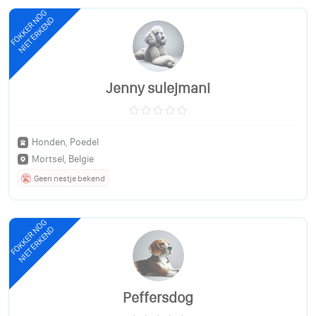
FOKKER NOG
NIET ERKEND
Jenny sulejmani
Honden, Poedel
Mortsel, Belgie
Geen nestje bekend
FOKKER NOG
NIET ERKEND
Peffersdog