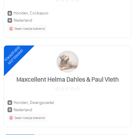
Honden, Cockapoo
Nederland
Geen nestje bekend
FOKKER NOG
NIET ERKEND
Maxcellent Helma Dahles & Paul Vieth
Honden, Dwergpoedel
Nederland
Geen nestje bekend