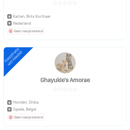
Katten, Brits Korthaar
Nederland
Geen nestje bekend
FOKKER NOG
NIET ERKEND
Ghayukie's Amorae
Honden, Shiba
Sijsele, Belgie
Geen nestje bekend