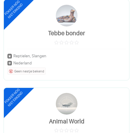
FOKKER NOG
NIET ERKEND
Tebbe bonder
Reptielen, Slangen
Nederland
Geen nestje bekend
FOKKER NOG
NIET ERKEND
Animal World