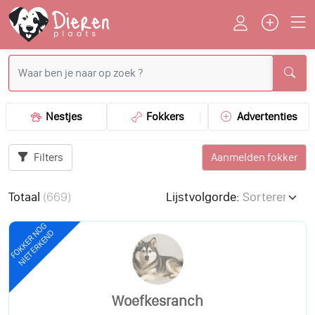
Nestjes
Fokkers
Advertenties
Filters
Aanmelden fokker
Totaal
(
669
)
Lijstvolgorde:
FOKKER NOG
NIET ERKEND
Woefkesranch