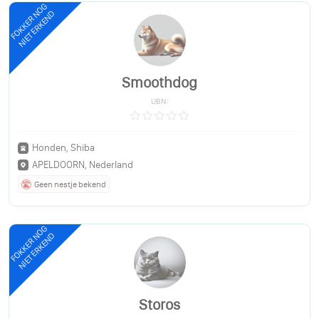
FOKKER NOG
NIET ERKEND
Smoothdog
UBN:
Honden, Shiba
APELDOORN, Nederland
Geen nestje bekend
FOKKER NOG
NIET ERKEND
Storos