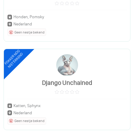
Honden, Pomsky
Nederland
Geen nestje bekend
FOKKER NOG
NIET ERKEND
Django Unchained
Katten, Sphynx
Nederland
Geen nestje bekend