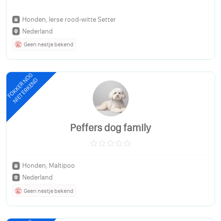
Honden, Ierse rood-witte Setter
Nederland
Geen nestje bekend
FOKKER NOG
NIET ERKEND
Peffers dog family
Honden, Maltipoo
Nederland
Geen nestje bekend