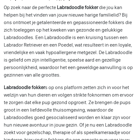
Op zoek naar de perfecte
Labradoodle fokker
die jou kan
helpen bij het vinden van jouw nieuwe harige familielid? Bij
ons ontmoet je getalenteerde en gepassioneerde fokkers die
zich toeleggen op het kweken van gezonde en gelukkige
Labradoodles. Een Labradoodle is een kruising tussen een
Labrador Retriever en een Poedel, wat resulteert in een loyale,
vriendelijke en vaak hypoallergene metgezel. De Labradoodle
is geliefd om zijn intelligentie, speelse aard en gezellige
persoonlijkheid, waardoor het een geweldige aanvulling is op
gezinnen van alle groottes.
Labradoodle fokker
s op ons platform zetten zich in voor het
welzijn van hun dieren en volgen strikte foknormen om ervoor
te zorgen dat elke pup gezond opgroeit. Ze brengen de pups
groot in een liefdevolle thuisomgeving, waardoor de
Labradoodles goed gesocialiseerd worden en klaar zijn voor
hun nieuwe avontuur in jouw gezin. Of je nu een Labradoodle
zoekt voor gezelschap, therapie of als speelkameraadje voor
kinderen, hier vind je fokkers die een gepaste pup voor jouw