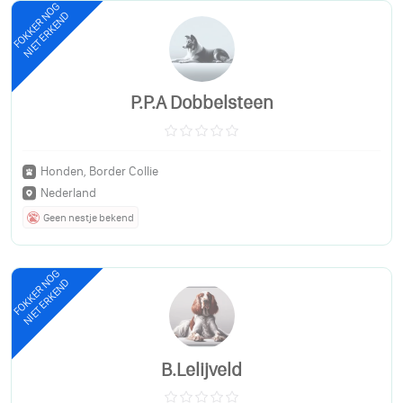
FOKKER NOG
NIET ERKEND
P.P.A Dobbelsteen
Honden, Border Collie
Nederland
Geen nestje bekend
FOKKER NOG
NIET ERKEND
B.Lelijveld