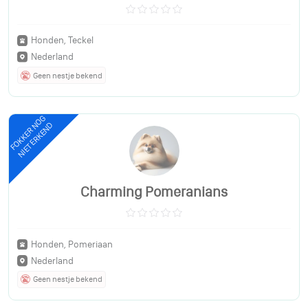
Honden, Teckel
Nederland
Geen nestje bekend
FOKKER NOG
NIET ERKEND
Charming Pomeranians
Honden, Pomeriaan
Nederland
Geen nestje bekend