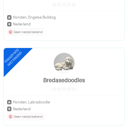
Honden, Engelse Bulldog
Nederland
Geen nestje bekend
FOKKER NOG
NIET ERKEND
Bredasedoodles
Honden, Labradoodle
Nederland
Geen nestje bekend