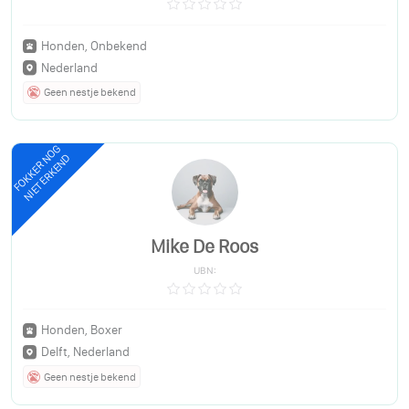
Honden, Onbekend
Nederland
Geen nestje bekend
FOKKER NOG
NIET ERKEND
Mike De Roos
UBN:
Honden, Boxer
Delft, Nederland
Geen nestje bekend