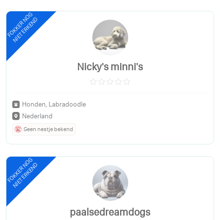
FOKKER NOG
NIET ERKEND
Nicky's minni's
Honden, Labradoodle
Nederland
Geen nestje bekend
FOKKER NOG
NIET ERKEND
paalsedreamdogs