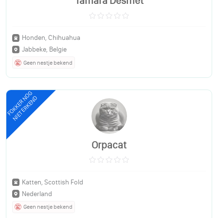
Tamara Desmet
Honden, Chihuahua
Jabbeke, Belgie
Geen nestje bekend
FOKKER NOG
NIET ERKEND
Orpacat
Katten, Scottish Fold
Nederland
Geen nestje bekend