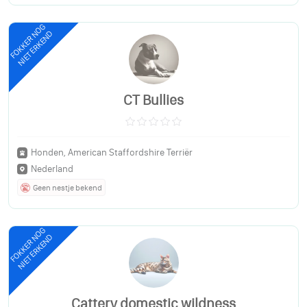
FOKKER NOG
NIET ERKEND
CT Bullies
Honden, American Staffordshire Terriër
Nederland
Geen nestje bekend
FOKKER NOG
NIET ERKEND
Cattery domestic wildness