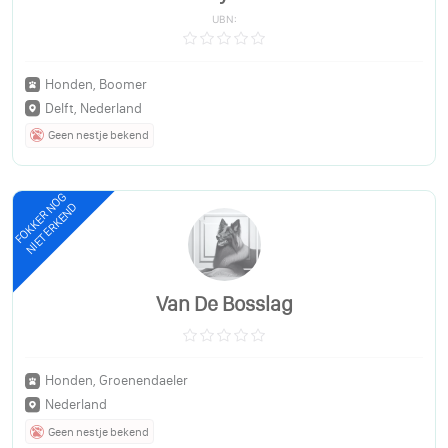
UBN:
Honden, Boomer
Delft, Nederland
Geen nestje bekend
FOKKER NOG
NIET ERKEND
Van De Bosslag
Honden, Groenendaeler
Nederland
Geen nestje bekend