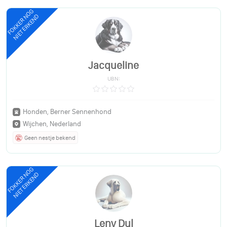
FOKKER NOG
NIET ERKEND
Jacqueline
UBN:
Honden, Berner Sennenhond
Wijchen, Nederland
Geen nestje bekend
FOKKER NOG
NIET ERKEND
Leny Dul