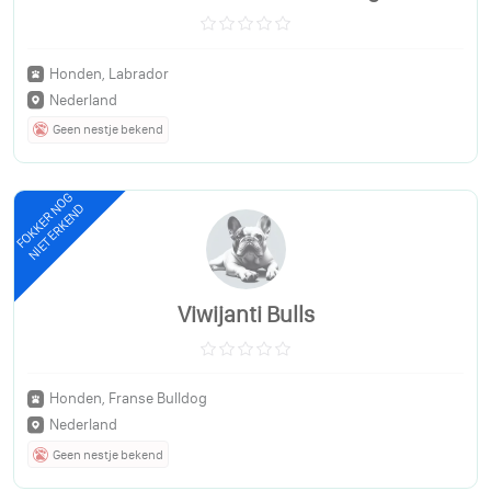
Honden, Labrador
Nederland
Geen nestje bekend
FOKKER NOG
NIET ERKEND
Viwijanti Bulls
Honden, Franse Bulldog
Nederland
Geen nestje bekend