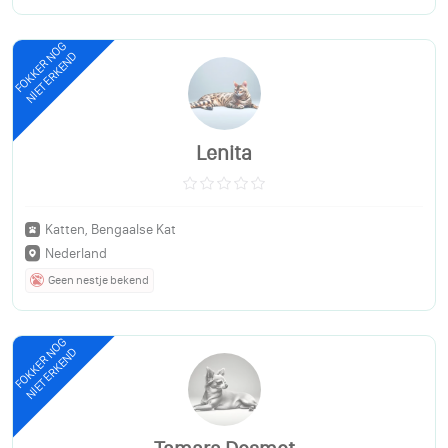
FOKKER NOG
NIET ERKEND
Lenita
Katten, Bengaalse Kat
Nederland
Geen nestje bekend
FOKKER NOG
NIET ERKEND