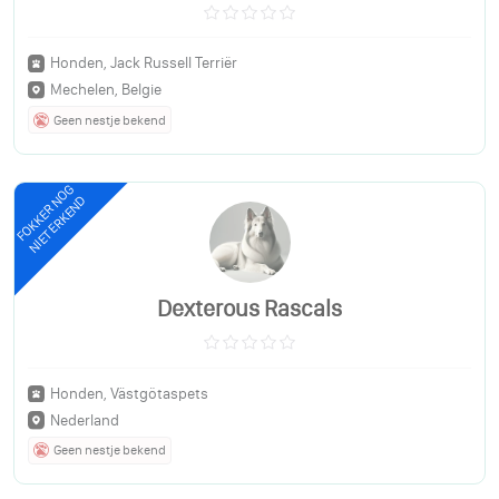
Honden, Jack Russell Terriër
Mechelen, Belgie
Geen nestje bekend
FOKKER NOG
NIET ERKEND
Dexterous Rascals
Honden, Västgötaspets
Nederland
Geen nestje bekend