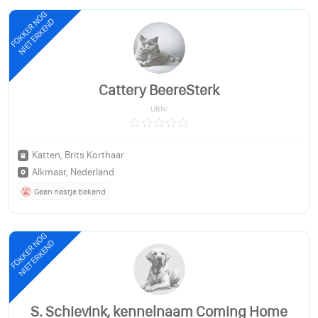
FOKKER NOG
NIET ERKEND
Cattery BeereSterk
UBN:
Katten, Brits Korthaar
Alkmaar, Nederland
Geen nestje bekend
FOKKER NOG
NIET ERKEND
S. Schievink, kennelnaam Coming Home