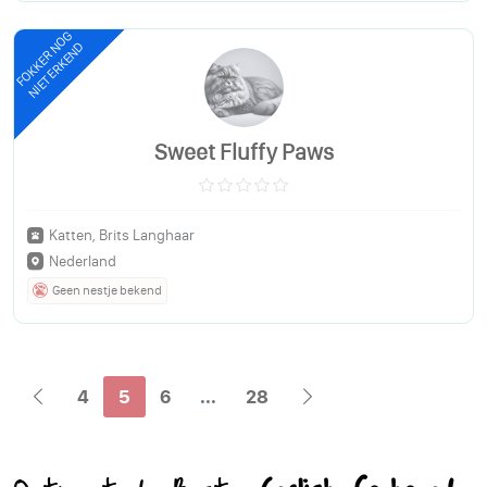
FOKKER NOG
NIET ERKEND
Sweet Fluffy Paws
Katten, Brits Langhaar
Nederland
Geen nestje bekend
4
5
6
...
28