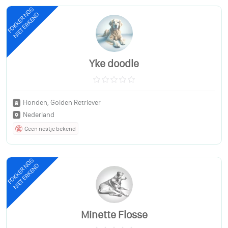
FOKKER NOG
NIET ERKEND
Yke doodle
Honden, Golden Retriever
Nederland
Geen nestje bekend
FOKKER NOG
NIET ERKEND
Minette Flosse