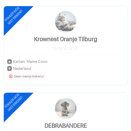
FOKKER NOG
NIET ERKEND
Krownest Oranje Tilburg
Katten, Maine Coon
Nederland
Geen nestje bekend
FOKKER NOG
NIET ERKEND
DEBRABANDERE