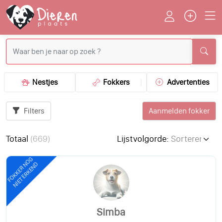
Nestjes
Fokkers
Advertenties
Filters
Aanmelden fokker
Totaal
(
669
)
Lijstvolgorde:
FOKKER NOG
NIET ERKEND
Simba