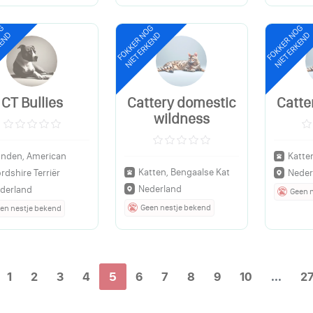
OG
FOKKER NOG
FOKKER NOG
KEND
NIET ERKEND
NIET ERKEND
CT Bullies
Cattery domestic
Catte
wildness
nden, American
Katte
Katten, Bengaalse Kat
rdshire Terriër
Neder
Nederland
derland
Geen 
Geen nestje bekend
en nestje bekend
1
2
3
4
5
6
7
8
9
10
...
2