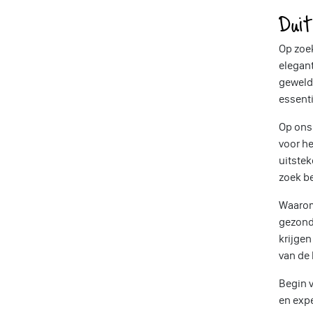
Dui
Op zoe
elegant
geweld
essent
Op ons 
voor he
uitste
zoek be
Waarom
gezondh
krijgen
van de 
Begin 
en exp