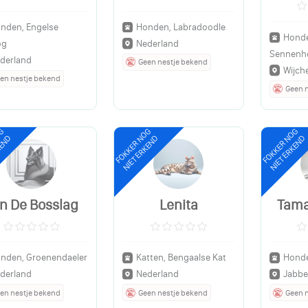
nden, Engelse
Honden, Labradoodle
Honde
og
Nederland
Sennenh
derland
Geen nestje bekend
Wijch
en nestje bekend
Geen 
OG
FOKKER NOG
FOKKER NOG
KEND
NIET ERKEND
NIET ERKEND
n De Bosslag
Lenita
Tama
nden, Groenendaeler
Katten, Bengaalse Kat
Honde
derland
Nederland
Jabbe
en nestje bekend
Geen nestje bekend
Geen 