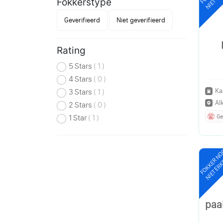
Fokkerstype
Geverifieerd
Niet geverifieerd
Rating
5 Stars
( 1 )
4 Stars
( 0 )
Ka
3 Stars
( 1 )
Al
2 Stars
( 0 )
Ge
1 Star
( 1 )
FOKKER N
NIET ER
paa