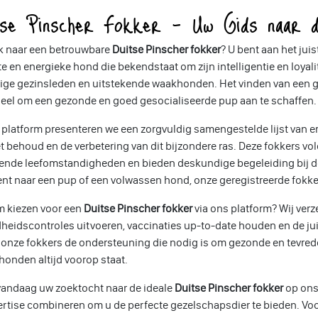
tse Pinscher Fokker - Uw Gids naar d
k naar een betrouwbare
Duitse Pinscher fokker
? U bent aan het jui
e en energieke hond die bekendstaat om zijn intelligentie en loyalite
ige gezinsleden en uitstekende waakhonden. Het vinden van ee
ieel om een gezonde en goed gesocialiseerde pup aan te schaffen.
platform presenteren we een zorgvuldig samengestelde lijst van e
t behoud en de verbetering van dit bijzondere ras. Deze fokkers v
kende leefomstandigheden en bieden deskundige begeleiding bij de
nt naar een pup of een volwassen hond, onze geregistreerde fokker
 kiezen voor een
Duitse Pinscher fokker
via ons platform? Wij verz
eidscontroles uitvoeren, vaccinaties up-to-date houden en de jui
 onze fokkers de ondersteuning die nodig is om gezonde en tevrede
honden altijd voorop staat.
vandaag uw zoektocht naar de ideale
Duitse Pinscher fokker
op ons
ertise combineren om u de perfecte gezelschapsdier te bieden. Vo