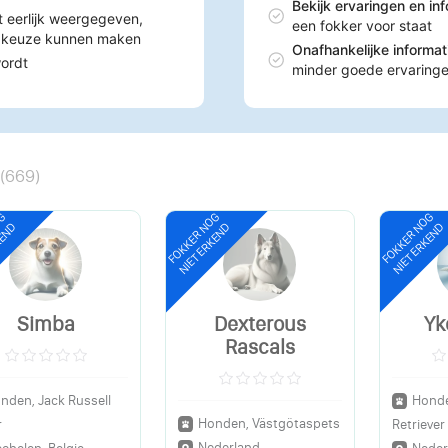
Bekijk ervaringen en in
t eerlijk weergegeven,
een fokker voor staat
n keuze kunnen maken
Onafhankelijke informa
wordt
minder goede ervaring
(
669
)
OG
FOKKER NOG
FOKKER NOG
KEND
NIET ERKEND
NIET ERKEND
Simba
Dexterous
Yk
Rascals
nden, Jack Russell
Honde
Honden, Västgötaspets
r
Retriever
Nederland