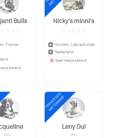
janti Bulls
Nicky's minni's
n, Franse
Honden, Labradoodle
Nederland
land
Geen nestje bekend
nestje bekend
FOKKER NOG
NIET ERKEND
cqueline
Leny Dul
UBN:
UBN: