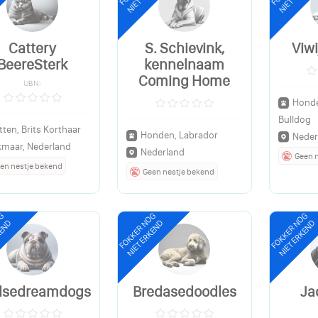
Cattery
S. Schievink,
Viwi
BeereSterk
kennelnaam
Coming Home
UBN:
Honde
Bulldog
tten, Brits Korthaar
Honden, Labrador
Neder
kmaar, Nederland
Nederland
Geen 
en nestje bekend
Geen nestje bekend
OG
FOKKER NOG
FOKKER NOG
KEND
NIET ERKEND
NIET ERKEND
lsedreamdogs
Bredasedoodles
Ja