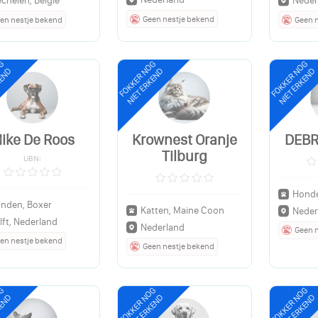
chelen, Belgie
Neder
Geen nestje bekend
en nestje bekend
Geen 
OG
FOKKER NOG
FOKKER NOG
KEND
NIET ERKEND
NIET ERKEND
ike De Roos
Krownest Oranje
DEB
Tilburg
UBN:
Honde
nden, Boxer
Katten, Maine Coon
Neder
lft, Nederland
Nederland
Geen 
en nestje bekend
Geen nestje bekend
OG
FOKKER NOG
FOKKER NOG
KEND
NIET ERKEND
NIET ERKEND