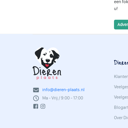
een fo
u!
Adver
Diere
Klante
Veelges
info@dieren-plaats.nl
Veelge
Ma - Vrij / 9:00 - 17:00
Blogar
Over Di