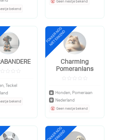
land
Geen nestje bekend
nestje bekend
FOKKER NOG
NIET ERKEND
RABANDERE
Charming
Pomeranians
n, Teckel
Honden, Pomeriaan
land
Nederland
nestje bekend
Geen nestje bekend
FOKKER NOG
NIET ERKEND