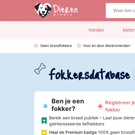
Honden
Katte
Geen broodfokkers
Voor en door dierenvrienden
Fokkersdatabase
Ben je een
Registreer je
fokker?
fokker
Bereik een breed publiek – Laat jouw diere
geïnteresseerde liefhebbers
Haal de Premium badge
100% geen broodf