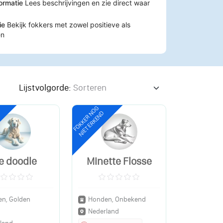
formatie
Lees beschrijvingen en zie direct waar
tie
Bekijk fokkers met zowel positieve als
en
Lijstvolgorde:
FOKKER NOG
NIET ERKEND
e doodle
Minette Flosse
n, Golden
Honden, Onbekend
Nederland