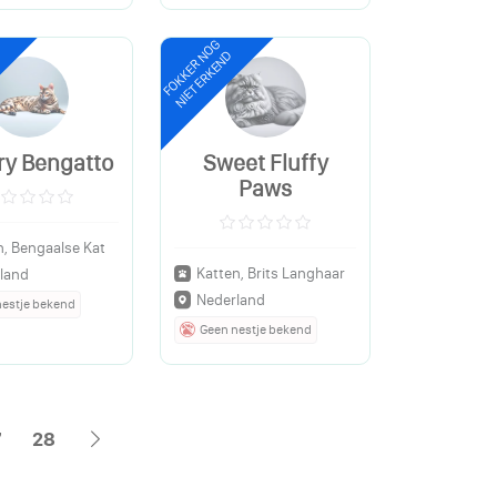
FOKKER NOG
NIET ERKEND
ry Bengatto
Sweet Fluffy
Paws
n, Bengaalse Kat
Katten, Brits Langhaar
land
Nederland
nestje bekend
Geen nestje bekend
7
28