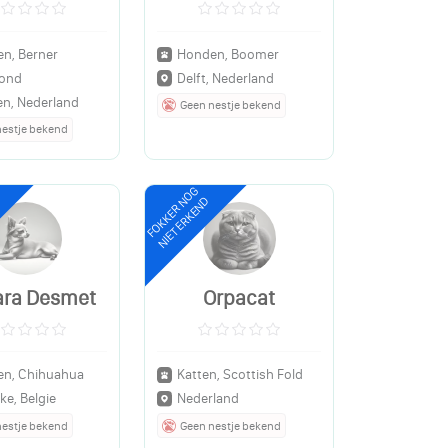
n, Berner
Honden, Boomer
ond
Delft, Nederland
en, Nederland
Geen nestje bekend
nestje bekend
FOKKER NOG
NIET ERKEND
ra Desmet
Orpacat
n, Chihuahua
Katten, Scottish Fold
ke, Belgie
Nederland
nestje bekend
Geen nestje bekend