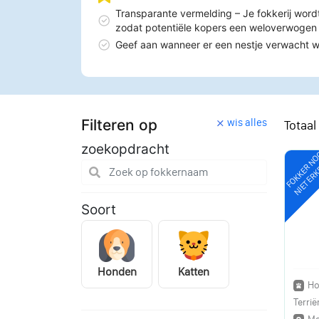
Transparante vermelding – Je fokkerij word
zodat potentiële kopers een weloverwoge
Geef aan wanneer er een nestje verwacht 
Filteren op
wis alles
Totaal
zoekopdracht
FOKKER N
NIET ER
Soort
Honden
Katten
Ho
Terrië