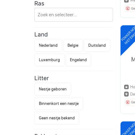
Me
Ras
Ge
FOKKER N
NIET ER
Land
Nederland
Belgie
Duitsland
M
Luxemburg
Engeland
Litter
Ho
Nestje geboren
De
Ge
Binnenkort een nestje
Geen nestje bekend
FOKKER N
NIET ER