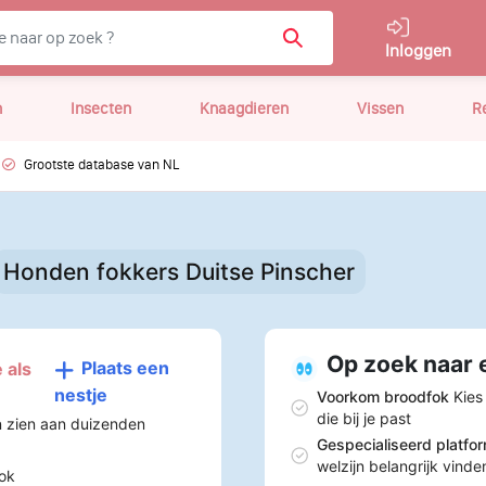
Inloggen
n
Insecten
Knaagdieren
Vissen
R
Grootste database van NL
Honden fokkers Duitse Pinscher
Op zoek naar 
Plaats een
 als
nestje
Voorkom broodfok
Kies
die bij je past
n zien aan duizenden
Gespecialiseerd platfo
welzijn belangrijk vinde
ok