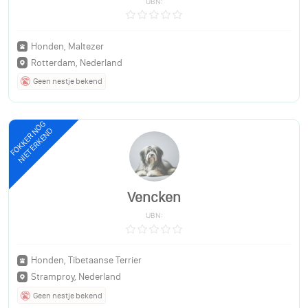
UBN:
Honden, Maltezer
Rotterdam, Nederland
Geen nestje bekend
FOKKER NOG
NIET ERKEND
Vencken
UBN:
Honden, Tibetaanse Terrier
Stramproy, Nederland
Geen nestje bekend