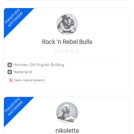
FOKKER NOG
NIET ERKEND
Rock ‘n Rebel Bulls
Honden, Old English Bulldog
Nederland
Geen nestje bekend
FOKKER NOG
NIET ERKEND
nikoletta