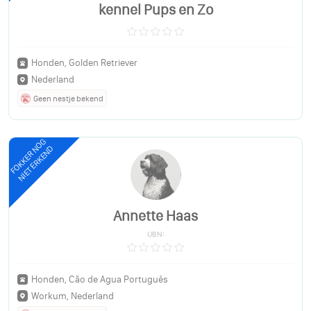
kennel Pups en Zo
Honden, Golden Retriever
Nederland
Geen nestje bekend
FOKKER NOG
NIET ERKEND
Annette Haas
UBN:
Honden, Cão de Agua Português
Workum, Nederland