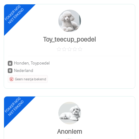
FOKKER NOG
NIET ERKEND
Toy_teecup_poedel
Honden, Toypoedel
Nederland
Geen nestje bekend
FOKKER NOG
NIET ERKEND
Anoniem