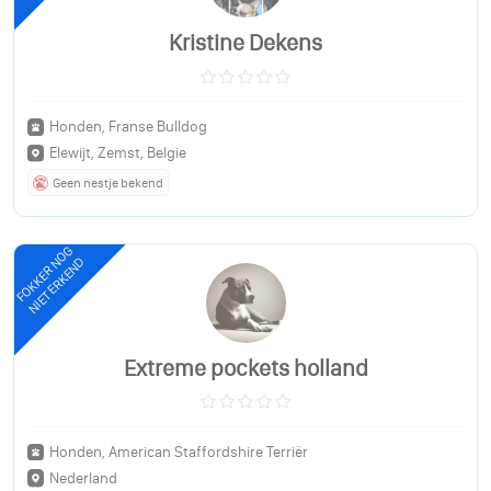
Kristine Dekens
Honden, Franse Bulldog
Elewijt, Zemst, Belgie
Geen nestje bekend
FOKKER NOG
NIET ERKEND
Extreme pockets holland
Honden, American Staffordshire Terriër
Nederland