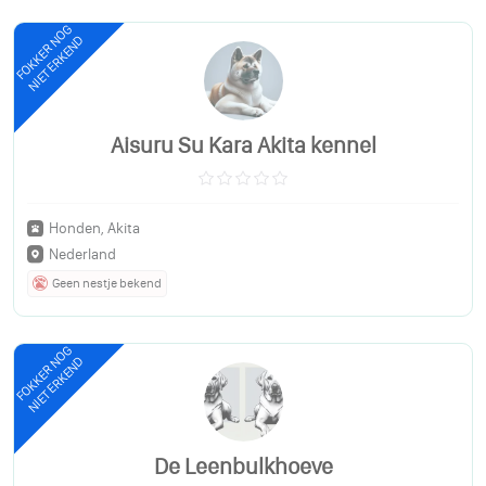
FOKKER NOG
NIET ERKEND
Aisuru Su Kara Akita kennel
Honden, Akita
Nederland
Geen nestje bekend
FOKKER NOG
NIET ERKEND
De Leenbulkhoeve