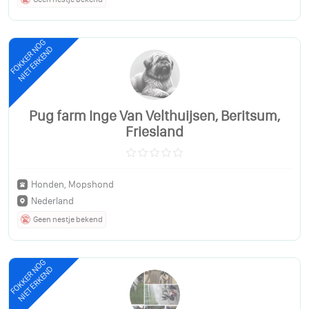
FOKKER NOG
NIET ERKEND
Pug farm Inge Van Velthuijsen, Beritsum,
Friesland
Honden, Mopshond
Nederland
Geen nestje bekend
FOKKER NOG
NIET ERKEND