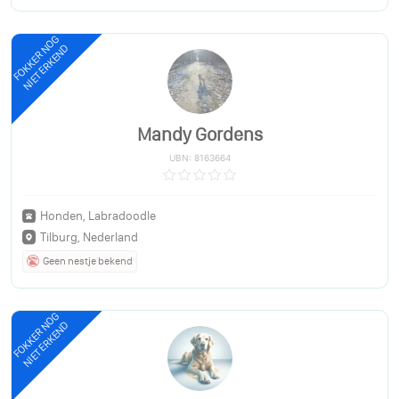
FOKKER NOG
NIET ERKEND
Mandy Gordens
UBN: 8163664
Honden, Labradoodle
Tilburg, Nederland
Geen nestje bekend
FOKKER NOG
NIET ERKEND