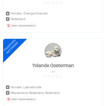
Honden, Dwergschnauzer
Nederland
Geen nestje bekend
FOKKER NOG
NIET ERKEND
Yolande Oosterman
UBN:
Honden, Labradoodle
Westendorp Nederland, Nederland
Geen nestje bekend