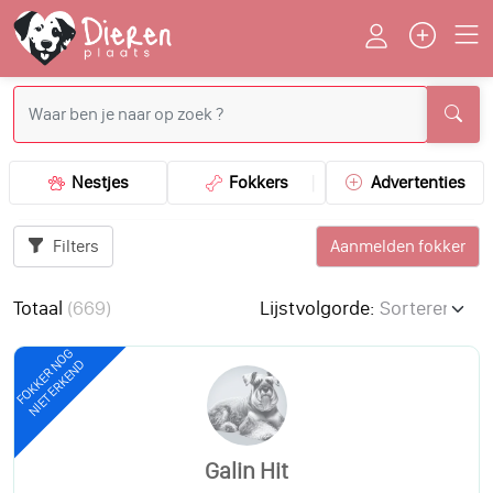
Nestjes
Fokkers
Advertenties
Filters
Aanmelden fokker
Totaal
(
669
)
Lijstvolgorde:
FOKKER NOG
NIET ERKEND
Galin Hit