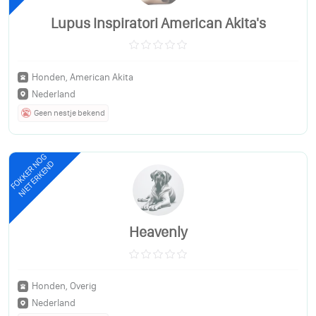
Lupus Inspiratori American Akita's
Honden, American Akita
Nederland
Geen nestje bekend
FOKKER NOG
NIET ERKEND
Heavenly
Honden, Overig
Nederland