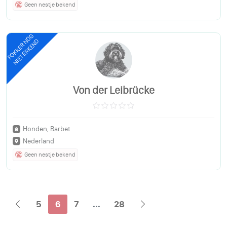
Geen nestje bekend
FOKKER NOG
NIET ERKEND
Von der Leibrücke
Honden, Barbet
Nederland
Geen nestje bekend
5
6
7
...
28