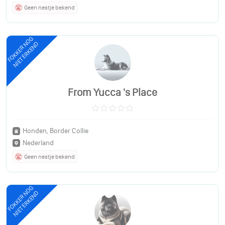
Geen nestje bekend
FOKKER NOG
NIET ERKEND
From Yucca 's Place
Honden, Border Collie
Nederland
Geen nestje bekend
FOKKER NOG
NIET ERKEND