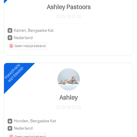
Ashley Pastoors
Katten, Bengaalse Kat
Nederland
Geen nestje bekend
FOKKER NOG
NIET ERKEND
Ashley
Honden, Bengaalse Kat
Nederland
Geen nestje bekend