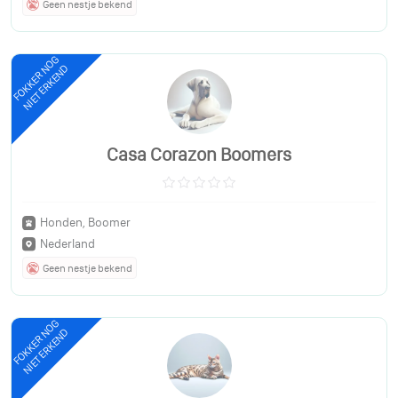
Geen nestje bekend
FOKKER NOG
NIET ERKEND
Casa Corazon Boomers
Honden, Boomer
Nederland
Geen nestje bekend
FOKKER NOG
NIET ERKEND