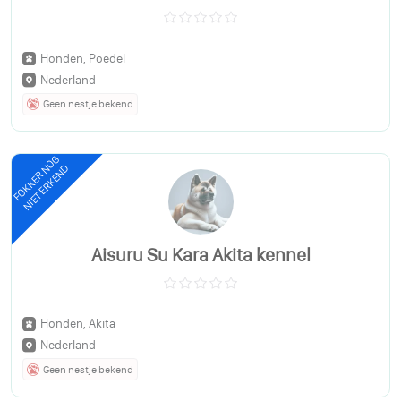
Honden, Poedel
Nederland
Geen nestje bekend
FOKKER NOG
NIET ERKEND
Aisuru Su Kara Akita kennel
Honden, Akita
Nederland
Geen nestje bekend