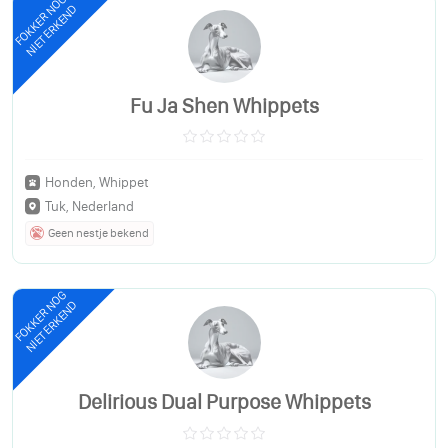
FOKKER NOG
NIET ERKEND
Fu Ja Shen Whippets
Honden, Whippet
Tuk, Nederland
Geen nestje bekend
FOKKER NOG
NIET ERKEND
Delirious Dual Purpose Whippets