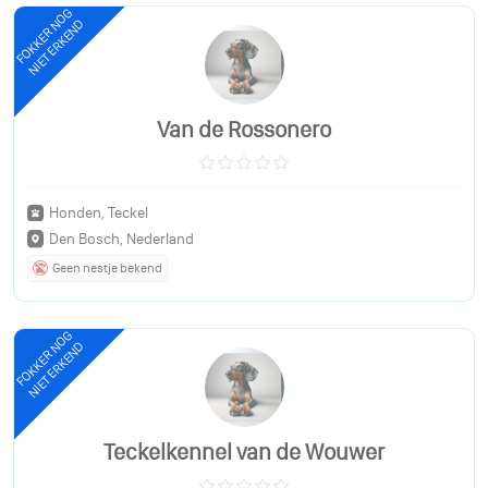
FOKKER NOG
NIET ERKEND
Van de Rossonero
Honden, Teckel
Den Bosch, Nederland
Geen nestje bekend
FOKKER NOG
NIET ERKEND
Teckelkennel van de Wouwer