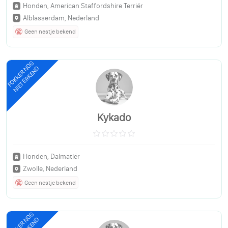
Honden, American Staffordshire Terriër
Alblasserdam, Nederland
Geen nestje bekend
FOKKER NOG
NIET ERKEND
Kykado
Honden, Dalmatiër
Zwolle, Nederland
Geen nestje bekend
FOKKER NOG