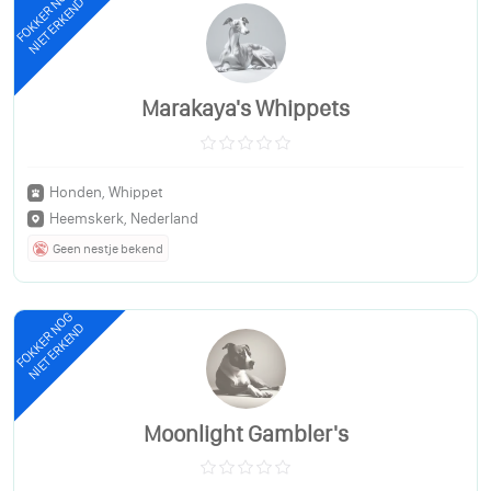
FOKKER NOG
NIET ERKEND
Marakaya's Whippets
Honden, Whippet
Heemskerk, Nederland
Geen nestje bekend
FOKKER NOG
NIET ERKEND
Moonlight Gambler's