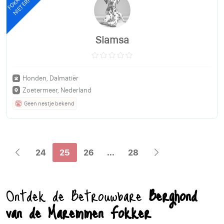
NIET ERKEND
Siamsa
Honden, Dalmatiër
Zoetermeer, Nederland
Geen nestje bekend
24
25
26
...
28
Ontdek de Betrouwbare
Berghond
van de Maremmen Fokker