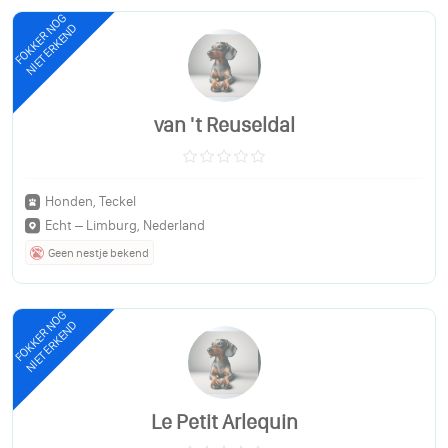
FOKKER NOG
NIET ERKEND
van 't Reuseldal
Honden, Teckel
Echt – Limburg, Nederland
Geen nestje bekend
FOKKER NOG
NIET ERKEND
Le Petit Arlequin