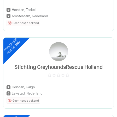
Honden, Teckel
Amsterdam, Nederland
Geen nestje bekend
FOKKER NOG
NIET ERKEND
Stichting GreyhoundsRescue Holland
Honden, Galgo
Lelystad, Nederland
Geen nestje bekend