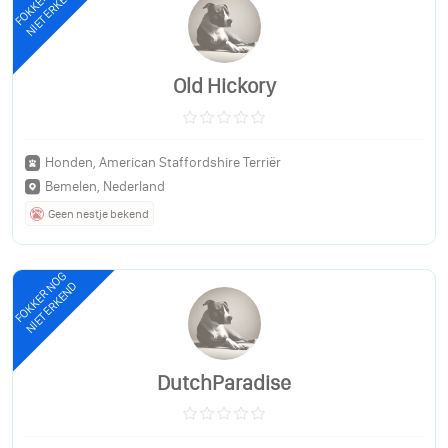
FOKKER NOG
NIET ERKEND
Old Hickory
Honden, American Staffordshire Terriër
Bemelen, Nederland
Geen nestje bekend
FOKKER NOG
NIET ERKEND
DutchParadise