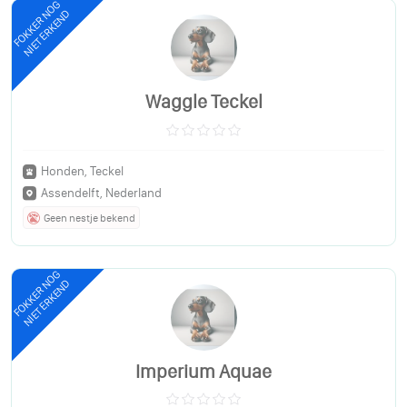
FOKKER NOG
NIET ERKEND
Waggle Teckel
Honden, Teckel
Assendelft, Nederland
Geen nestje bekend
FOKKER NOG
NIET ERKEND
Imperium Aquae