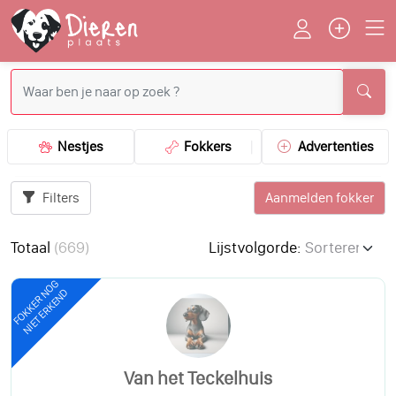
Nestjes
Fokkers
Advertenties
Filters
Aanmelden fokker
Totaal
(
669
)
Lijstvolgorde:
FOKKER NOG
NIET ERKEND
Van het Teckelhuis