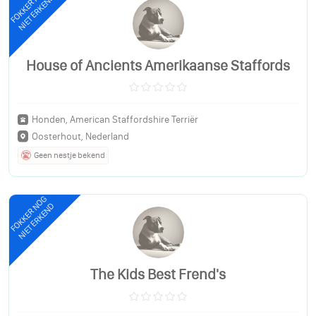
FOKKER NOG
NIET ERKEND
House of Ancients Amerikaanse Staffords
Honden, American Staffordshire Terriër
Oosterhout, Nederland
Geen nestje bekend
FOKKER NOG
NIET ERKEND
The Kids Best Frend's