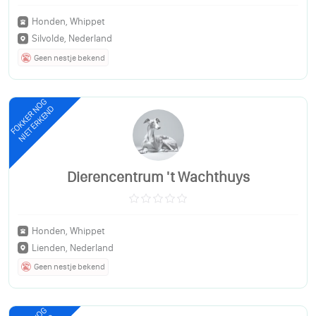
Honden, Whippet
Silvolde, Nederland
Geen nestje bekend
FOKKER NOG
NIET ERKEND
Dierencentrum 't Wachthuys
Honden, Whippet
Lienden, Nederland
Geen nestje bekend