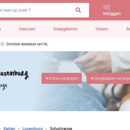
Inloggen
n
Insecten
Knaagdieren
Vissen
R
Grootste database van NL
Luxemburg
Kitten verkopen
Herplaatser verko
nge
Katten
Luxemburg
Schuttrange