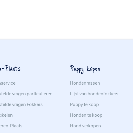
n-Plaats
Puppy kopen
nservice
Hondenrassen
telde vragen particulieren
Lijst van hondenfokkers
stelde vragen Fokkers
Puppy te koop
tikelen
Honden te koop
eren-Plaats
Hond verkopen