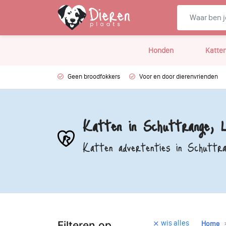
Honden
Katte
Geen broodfokkers
Voor en door dierenvrienden
Katten in Schuttrange, 
Katten advertenties in Schuttra
wis alles
Filteren op
Home