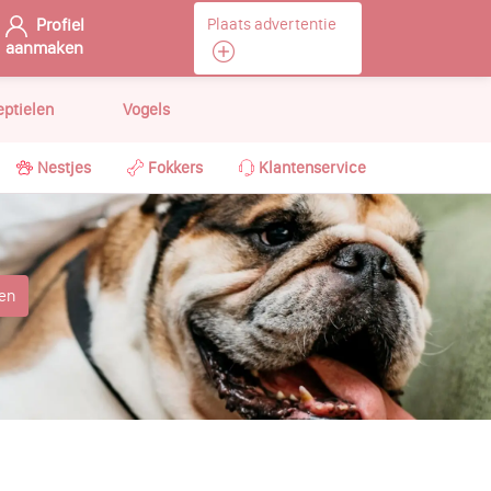
Profiel
Plaats advertentie
aanmaken
eptielen
Vogels
Nestjes
Fokkers
Klantenservice
pen