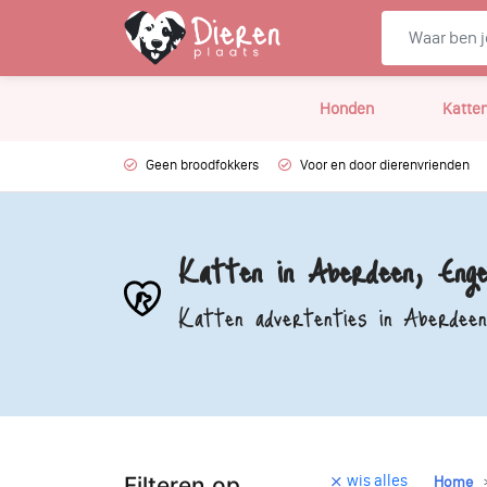
Honden
Katte
Geen broodfokkers
Voor en door dierenvrienden
Katten in Aberdeen, Enge
Katten advertenties in Aberdeen
wis alles
Filteren op
Home