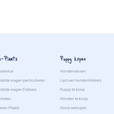
n-Plaats
Puppy kopen
nservice
Hondenrassen
telde vragen particulieren
Lijst van hondenfokkers
stelde vragen Fokkers
Puppy te koop
tikelen
Honden te koop
eren-Plaats
Hond verkopen