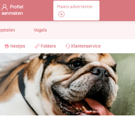
Profiel
Plaats advertentie
aanmaken
eptielen
Vogels
Nestjes
Fokkers
Klantenservice