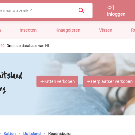
Inloggen
n
Insecten
Knaagdieren
Vissen
R
Grootste database van NL
itsland
Kitten verkopen
Herplaatser verkopen
rg
Katten
Duitsland
Regensburg