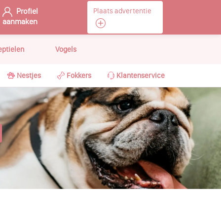
Profiel
Plaats advertentie
aanmaken
eptielen
Vogels
Nestjes
Fokkers
Klantenservice