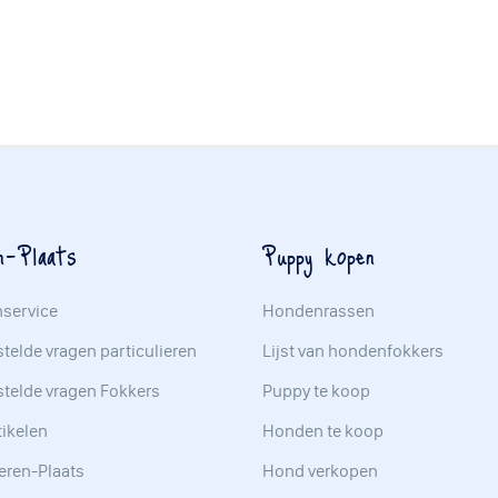
n-Plaats
Puppy kopen
nservice
Hondenrassen
telde vragen particulieren
Lijst van hondenfokkers
stelde vragen Fokkers
Puppy te koop
tikelen
Honden te koop
eren-Plaats
Hond verkopen