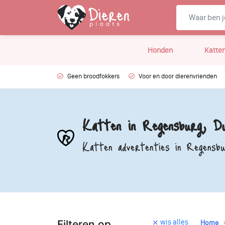
Honden
Katte
Geen broodfokkers
Voor en door dierenvrienden
Katten in Regensburg, Du
Katten advertenties in Regensbu
wis alles
Filteren op
Home