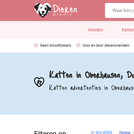
Honden
Katte
Geen broodfokkers
Voor en door dierenvrienden
Katten in Oberhausen, Du
Katten advertenties in Oberhaus
wis alles
Filteren op
Home