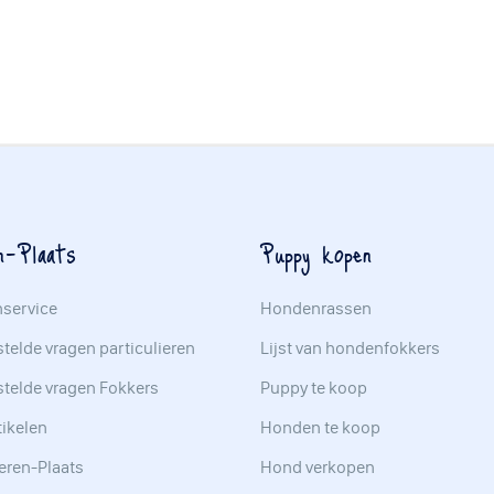
n-Plaats
Puppy kopen
nservice
Hondenrassen
telde vragen particulieren
Lijst van hondenfokkers
stelde vragen Fokkers
Puppy te koop
tikelen
Honden te koop
eren-Plaats
Hond verkopen