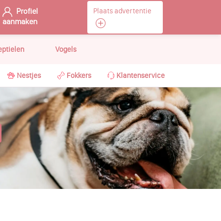
Profiel
Plaats advertentie
aanmaken
eptielen
Vogels
Nestjes
Fokkers
Klantenservice