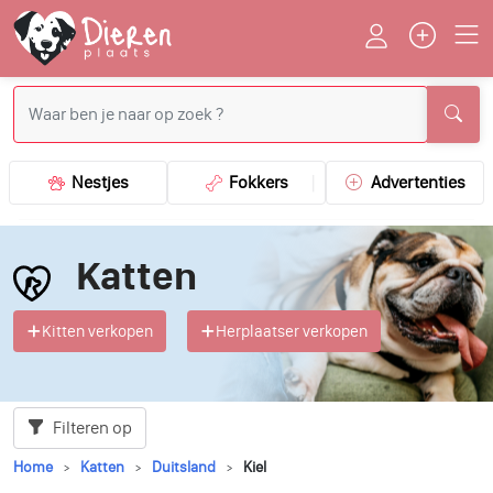
Nestjes
Fokkers
Advertenties
Katten
Kitten verkopen
Herplaatser verkopen
Filteren op
Home
Katten
Duitsland
Kiel