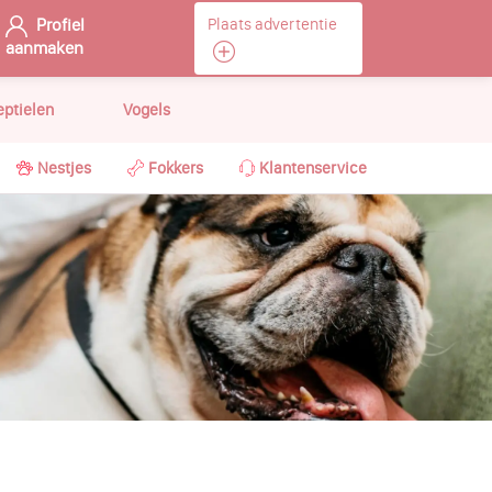
Profiel
Plaats advertentie
aanmaken
eptielen
Vogels
Nestjes
Fokkers
Klantenservice