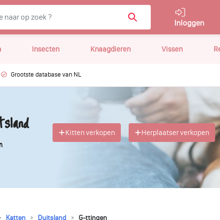
Inloggen
n
Insecten
Knaagdieren
Vissen
R
Grootste database van NL
tsland
Kitten verkopen
Herplaatser verkopen
n
Katten
Duitsland
G-ttingen