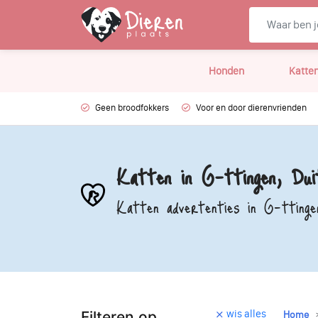
Honden
Katte
Geen broodfokkers
Voor en door dierenvrienden
Katten in G-ttingen, Dui
Katten advertenties in G-ttinge
wis alles
Filteren op
Home