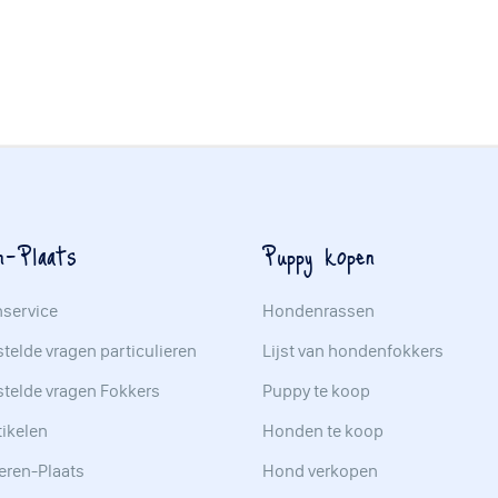
n-Plaats
Puppy kopen
nservice
Hondenrassen
telde vragen particulieren
Lijst van hondenfokkers
stelde vragen Fokkers
Puppy te koop
tikelen
Honden te koop
eren-Plaats
Hond verkopen