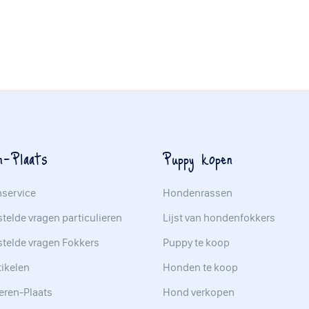
n-Plaats
Puppy kopen
nservice
Hondenrassen
telde vragen particulieren
Lijst van hondenfokkers
stelde vragen Fokkers
Puppy te koop
tikelen
Honden te koop
eren-Plaats
Hond verkopen