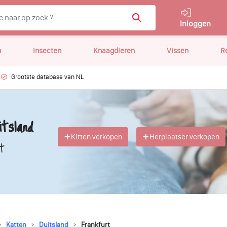
Inloggen
n
Insecten
Knaagdieren
Vissen
R
Grootste database van NL
tsland
Kitten verkopen
Herplaatser verkopen
t
Katten
Duitsland
Frankfurt