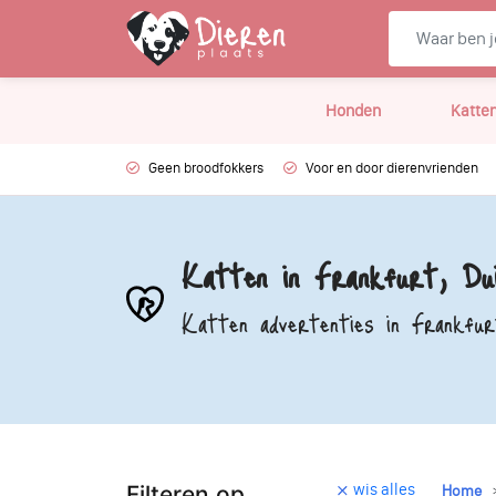
Honden
Katte
Geen broodfokkers
Voor en door dierenvrienden
Katten in Frankfurt, Dui
Katten advertenties in Frankfur
wis alles
Filteren op
Home