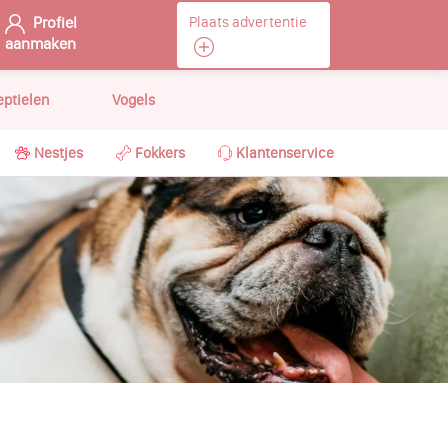
Profiel
Plaats advertentie
aanmaken
eptielen
Vogels
Nestjes
Fokkers
Klantenservice