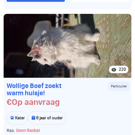
220
Wollige Boef zoekt
Particulier
warm huisje!
€Op aanvraag
Kater
6 jaar of ouder
Ras:
Geen Raskat