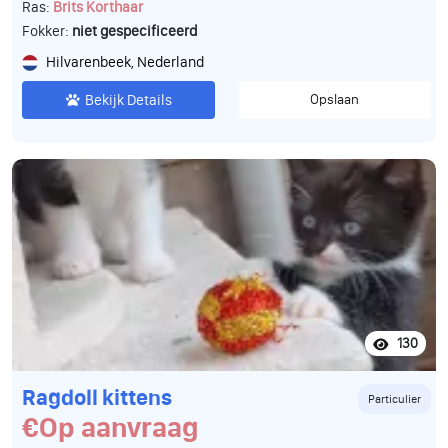
Ras:
Brits Korthaar
Fokker:
niet gespecificeerd
Hilvarenbeek, Nederland
Bekijk Details
Opslaan
130
Ragdoll kittens
Particulier
€Op aanvraag