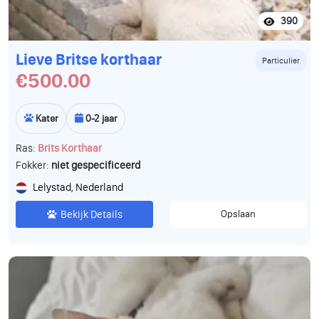
390
Lieve Britse korthaar
Particulier
€500.00
Kater
0-2 jaar
Ras:
Brits Korthaar
Fokker:
niet gespecificeerd
Lelystad, Nederland
Bekijk Details
Opslaan