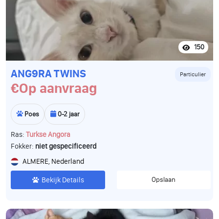
150
ANG9RA TWINS
Particulier
€Op aanvraag
Poes
0-2 jaar
Ras:
Turkse Angora
Fokker:
niet gespecificeerd
ALMERE, Nederland
Bekijk Details
Opslaan