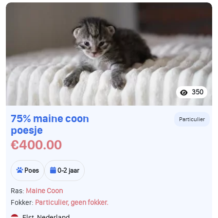
350
75% maine coon
Particulier
poesje
€400.00
Poes
0-2 jaar
Ras:
Maine Coon
Fokker:
Particulier, geen fokker.
Elst, Nederland