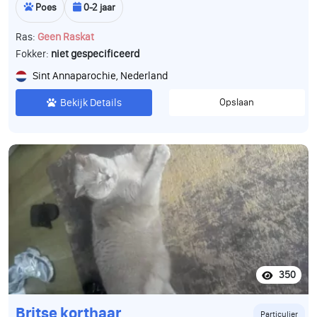
Poes
0-2 jaar
Ras:
Geen Raskat
Fokker:
niet gespecificeerd
Sint Annaparochie, Nederland
Bekijk Details
Opslaan
350
Britse korthaar
Particulier