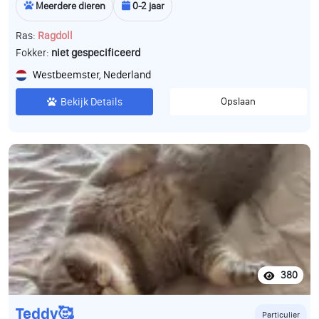
Meerdere dieren
0-2 jaar
Ras:
Ragdoll
Fokker:
niet gespecificeerd
Westbeemster, Nederland
Bekijk Details
Opslaan
380
Teddy🥰
Particulier