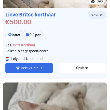
390
Lieve Britse korthaar
Particulier
€500.00
Kater
0-2 jaar
Ras:
Brits Korthaar
Fokker:
niet gespecificeerd
Lelystad, Nederland
Bekijk Details
Opslaan