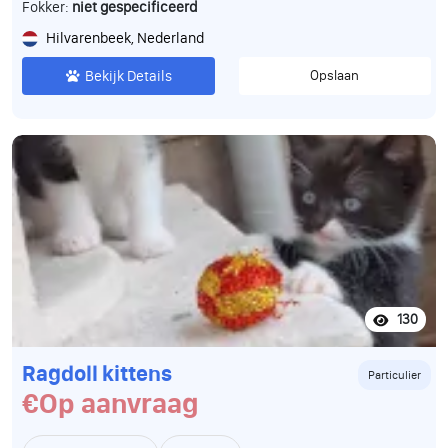
Fokker:
niet gespecificeerd
Hilvarenbeek, Nederland
Bekijk Details
Opslaan
130
Ragdoll kittens
Particulier
€Op aanvraag