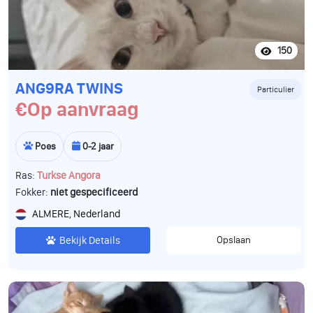
150
ANG9RA TWINS
Particulier
€Op aanvraag
Poes
0-2 jaar
Ras:
Turkse Angora
Fokker:
niet gespecificeerd
ALMERE, Nederland
Bekijk Details
Opslaan