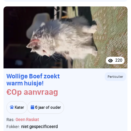
220
Wollige Boef zoekt
Particulier
warm huisje!
€Op aanvraag
Kater
6 jaar of ouder
Ras:
Geen Raskat
Fokker:
niet gespecificeerd