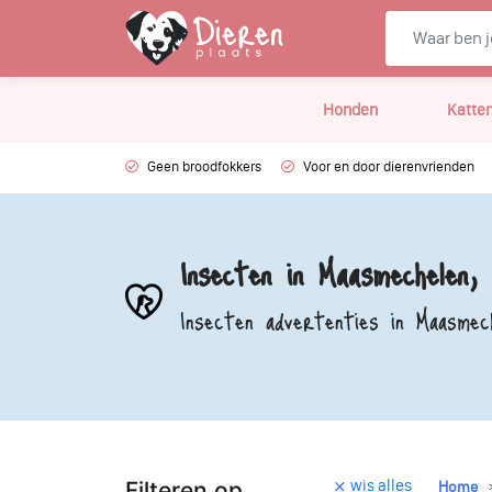
Honden
Katte
Geen broodfokkers
Voor en door dierenvrienden
Insecten in Maasmechelen, 
Insecten advertenties in Maasmec
wis alles
Filteren op
Home