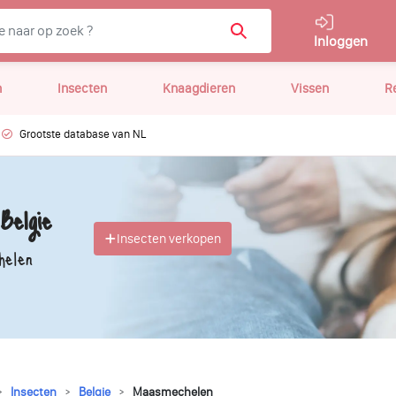
Inloggen
n
Insecten
Knaagdieren
Vissen
R
Grootste database van NL
Belgie
Insecten verkopen
helen
Insecten
Belgie
Maasmechelen