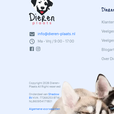
Diere
Klante
Veelges
info@dieren-plaats.nl
Veelge
Ma - Vrij / 9:00 - 17:00
Blogar
Over Di
Copyright 2026 Dieren-
Plaats All Right reserved
Onderdeel van
Shadow
BV
KVK: 77268253 BTW:
NL860954171B01
Algemene voorwaarden