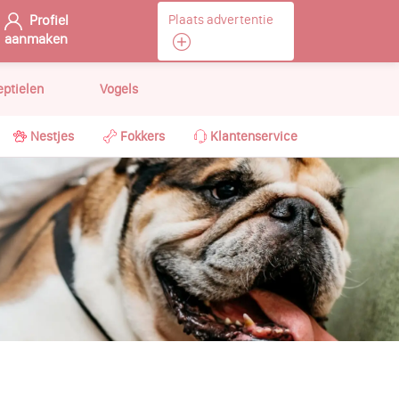
Profiel
Plaats advertentie
aanmaken
eptielen
Vogels
Nestjes
Fokkers
Klantenservice