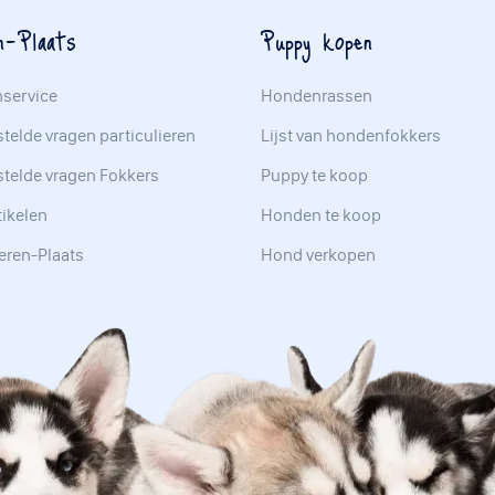
n-Plaats
Puppy kopen
nservice
Hondenrassen
telde vragen particulieren
Lijst van hondenfokkers
stelde vragen Fokkers
Puppy te koop
tikelen
Honden te koop
eren-Plaats
Hond verkopen