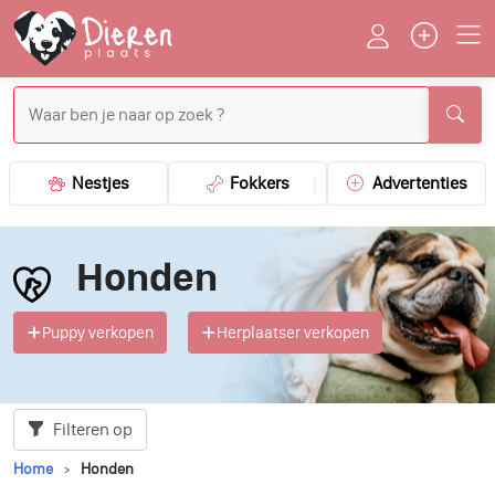
Nestjes
Fokkers
Advertenties
Honden
Puppy verkopen
Herplaatser verkopen
Filteren op
Home
Honden