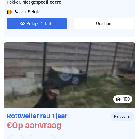
Fokker:
niet gespecificeerd
Balen, Belgie
Bekijk Details
Opslaan
100
Rottweiler reu 1 jaar
Particulier
€Op aanvraag