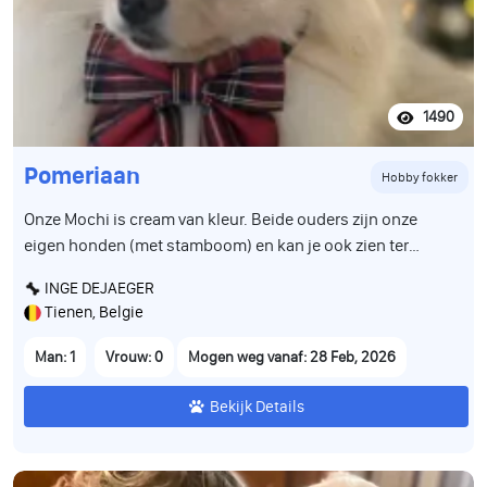
1490
Pomeriaan
Hobby fokker
Onze Mochi is cream van kleur. Beide ouders zijn onze
eigen honden (met stamboom) en kan je ook zien ter
plaatse. Groeit op tussen andere pomeriaantjes en is alle
INGE DEJAEGER
geluiden en bewegingen van het dagelijkse leven gewoon.
Tienen, Belgie
De puppy is volledig gezond, werd gecontroleerd door de
dierenarts en is correct gevaccineerd volgens leeftijd. Hij
Man: 1
Vrouw: 0
Mogen weg vanaf: 28 Feb, 2026
heeft een Belgisch paspoort en is gechipt. Wij zoeken voor
hem een warme, liefdevolle en verantwoordelijke familie
Bekijk Details
die hem een prachtig leven zal geven. Stuur gerust een
bericht voor meer informatie, foto’s of video’s.