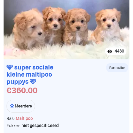
4480
🩵 super sociale
Particulier
kleine maltipoo
puppys 🩷
€360.00
Meerdere
Ras:
Maltipoo
Fokker:
niet gespecificeerd