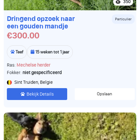
350
Dringend opzoek naar
Particulier
een gouden mandje
€300.00
Teef
15 weken tot 1 jaar
Ras:
Mechelse herder
Fokker:
niet gespecificeerd
Sint Truiden, Belgie
Bekijk Details
Opslaan