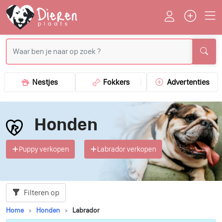
Nestjes
Fokkers
Advertenties
Honden
Puppy verkopen
Labrador verkopen
Filteren op
Home
Honden
Labrador