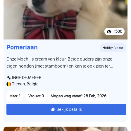
1500
Pomeriaan
Hobby fokker
Onze Mochi is cream van kleur. Beide ouders zijn onze
eigen honden (met stamboom) en kan je ook zien ter
plaatse. Groeit op tussen andere pomeriaantjes en is alle
INGE DEJAEGER
geluiden en bewegingen van het dagelijkse leven gewoon.
Tienen, Belgie
De puppy is volledig gezond, werd gecontroleerd door de
dierenarts en is correct gevaccineerd volgens leeftijd. Hij
Man: 1
Vrouw: 0
Mogen weg vanaf: 28 Feb, 2026
heeft een Belgisch paspoort en is gechipt. Wij zoeken voor
hem een warme, liefdevolle en verantwoordelijke familie
Bekijk Details
die hem een prachtig leven zal geven. Stuur gerust een
bericht voor meer informatie, foto’s of video’s.