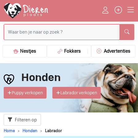
Nestjes
Fokkers
Advertenties
Honden
Puppy verkopen
Labrador verkopen
Filteren op
Home
Honden
Labrador