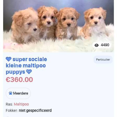
4490
🩵 super sociale
Particulier
kleine maltipoo
puppys 🩷
€360.00
Meerdere
Ras:
Maltipoo
Fokker:
niet gespecificeerd