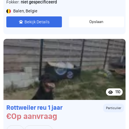
Fokker:
niet gespecificeerd
Balen, Belgie
Bekijk Details
Opslaan
110
Rottweiler reu 1 jaar
Particulier
€Op aanvraag