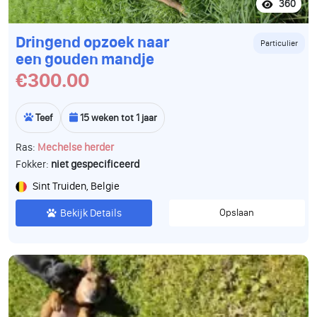
360
Dringend opzoek naar
Particulier
een gouden mandje
€300.00
Teef
15 weken tot 1 jaar
Ras:
Mechelse herder
Fokker:
niet gespecificeerd
Sint Truiden, Belgie
Bekijk Details
Opslaan