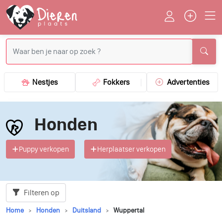
Nestjes
Fokkers
Advertenties
Honden
Puppy verkopen
Herplaatser verkopen
Filteren op
Home
Honden
Duitsland
Wuppertal