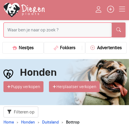
Nestjes
Fokkers
Advertenties
Honden
Puppy verkopen
Herplaatser verkopen
Filteren op
Home
Honden
Duitsland
Bottrop