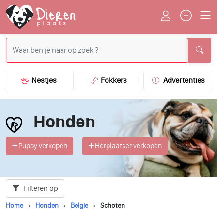
Nestjes
Fokkers
Advertenties
Honden
Puppy verkopen
Herplaatser verkopen
Filteren op
Home
Honden
Belgie
Schoten