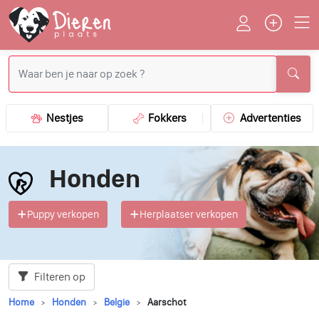
Nestjes
Fokkers
Advertenties
Honden
Puppy verkopen
Herplaatser verkopen
Filteren op
Home
Honden
Belgie
Aarschot