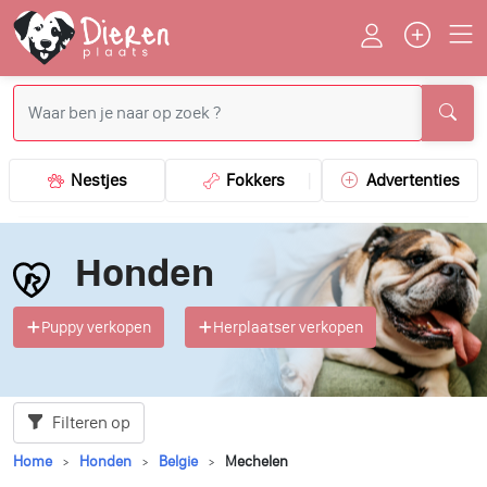
Nestjes
Fokkers
Advertenties
Honden
Puppy verkopen
Herplaatser verkopen
Filteren op
Home
Honden
Belgie
Mechelen