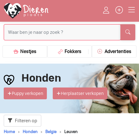
Nestjes
Fokkers
Advertenties
Honden
Puppy verkopen
Herplaatser verkopen
Filteren op
Home
Honden
Belgie
Leuven