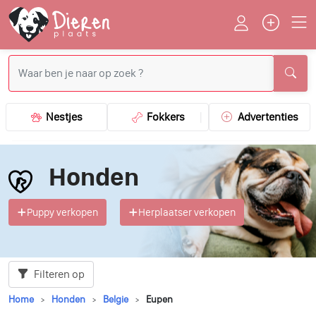
Nestjes
Fokkers
Advertenties
Honden
Puppy verkopen
Herplaatser verkopen
Filteren op
Home
Honden
Belgie
Eupen