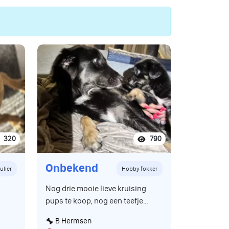
320
790
Onbekend
ulier
Hobby fokker
Nog drie mooie lieve kruising
pups te koop, nog een teefje
beschikbaar de zwart witte en
B Hermsen
de twee donkere zijn reutjes,