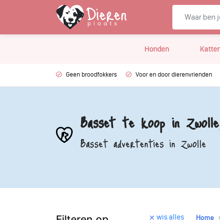
Honden
Katte
Geen broodfokkers
Voor en door dierenvrienden
Basset te koop in Zwolle
Basset advertenties in Zwolle
wis alles
Filteren op
Home