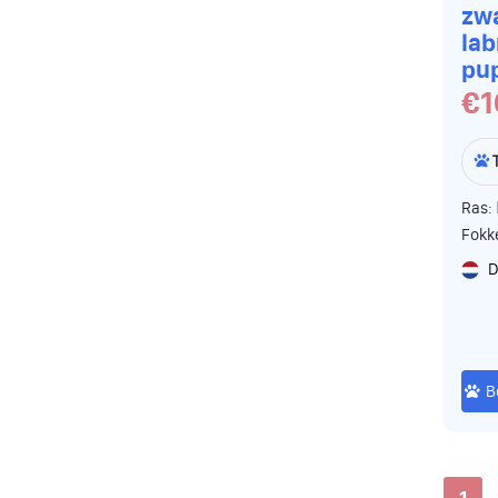
zw
lab
pu
€1
Ras:
Fokk
D
B
1