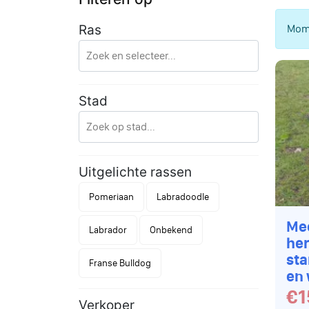
Mome
Ras
Stad
Uitgelichte rassen
Pomeriaan
Labradoodle
Me
Labrador
Onbekend
her
st
Franse Bulldog
en 
€1
Verkoper