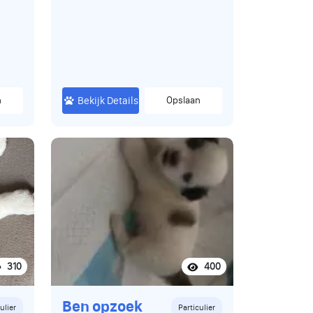
bij de mama.. Mama en papa
zijn beide super lief en erg
sociaal kunnen met alles en
iedereen overweg en luisteren
goed.. zijn zachtaardige en
medische in orde. Heeft u
n
intresse in een pup of vragen
Bekijk Details
Opslaan
dan mag u altijd contact
opnemen. Langs komen mag
ook altijd en is vrijblijvend... Een
pup kost totaal 1750€.
310
400
Ben opzoek
ulier
Particulier