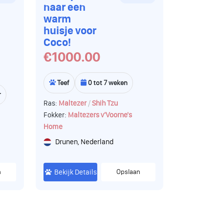
naar een
warm
huisje voor
Coco!
€1000.00
Teef
0 tot 7 weken
r
/
Ras:
Maltezer
Shih Tzu
Fokker:
Maltezers v'Voorne's
Home
Drunen, Nederland
n
Bekijk Details
Opslaan