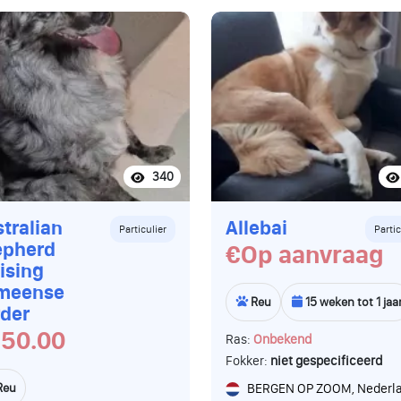
340
tralian
Allebai
Particulier
Partic
epherd
€Op aanvraag
ising
meense
Reu
15 weken tot 1 jaa
der
50.00
Ras:
Onbekend
Fokker:
niet gespecificeerd
Reu
BERGEN OP ZOOM, Nederl