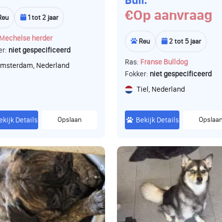
Bull.
€Op aanvraag
Reu
1 tot 2 jaar
Mechelse herder
Reu
2 tot 5 jaar
er:
niet gespecificeerd
Ras:
Franse Bulldog
msterdam, Nederland
Fokker:
niet gespecificeerd
Tiel, Nederland
ekijk Details
Opslaan
Bekijk Details
Opslaa