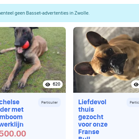
nteel geen Basset-advertenties in Zwolle.
620
chelse
Liefdevol
Particulier
Partic
der met
thuis
amboom
gezocht
werklijn
voor onze
Franse
500.00