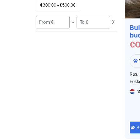
€300.00 - €500.00
-
Bul
bu
€O
Ras:
Fokk
'
B