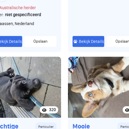
Australische herder
er:
niet gespecificeerd
aassen, Nederland
ekijk Details
Opslaan
Bekijk Details
Opslaa
320
chtige
Mooie
Particulier
Partic