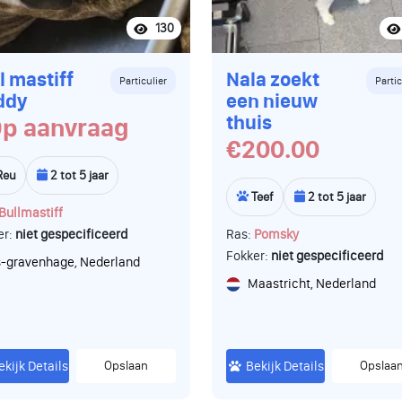
130
l mastiff
Nala zoekt
Particulier
Partic
ddy
een nieuw
thuis
p aanvraag
€200.00
Reu
2 tot 5 jaar
Teef
2 tot 5 jaar
Bullmastiff
er:
niet gespecificeerd
Ras:
Pomsky
Fokker:
niet gespecificeerd
s-gravenhage, Nederland
Maastricht, Nederland
ekijk Details
Opslaan
Bekijk Details
Opslaa