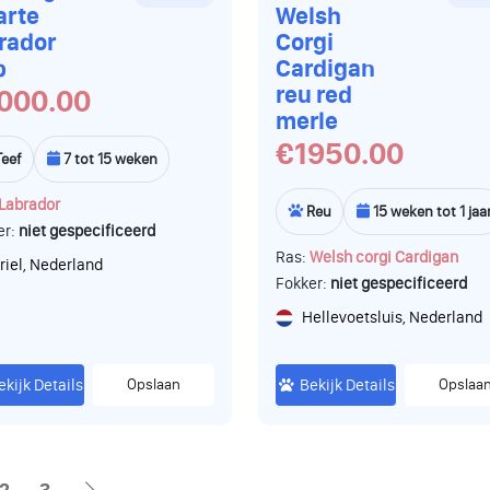
arte
Welsh
rador
Corgi
p
Cardigan
reu red
000.00
merle
€1950.00
Teef
7 tot 15 weken
Labrador
Reu
15 weken tot 1 jaa
er:
niet gespecificeerd
Ras:
Welsh corgi Cardigan
riel, Nederland
Fokker:
niet gespecificeerd
Hellevoetsluis, Nederland
ekijk Details
Opslaan
Bekijk Details
Opslaa
2
3