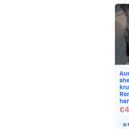
Aus
sh
kru
Ro
her
€4