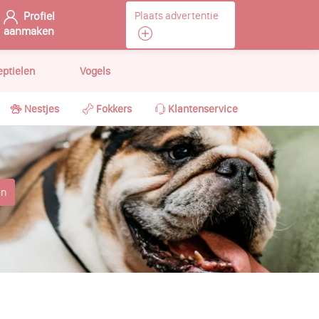
Profiel
Plaats advertentie
aanmaken
eptielen
Vogels
Nestjes
Fokkers
Klantenservice
en