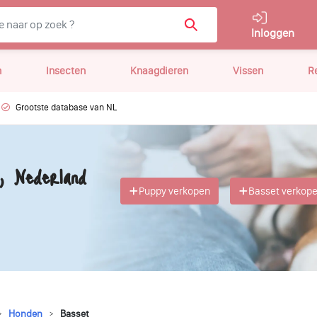
Inloggen
n
Insecten
Knaagdieren
Vissen
R
Grootste database van NL
, Nederland
Puppy verkopen
Basset verkop
Honden
Basset