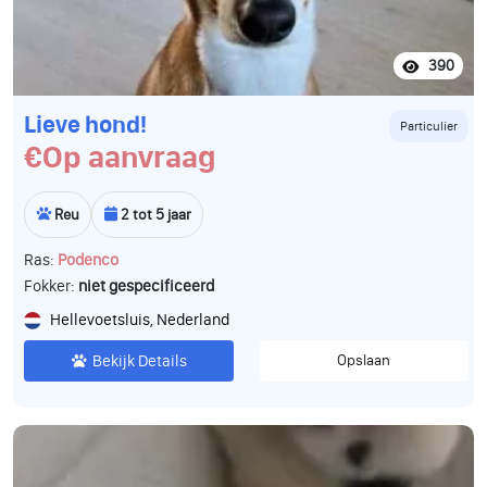
390
Lieve hond!
Particulier
€Op aanvraag
Reu
2 tot 5 jaar
Ras:
Podenco
Fokker:
niet gespecificeerd
Hellevoetsluis, Nederland
Bekijk Details
Opslaan