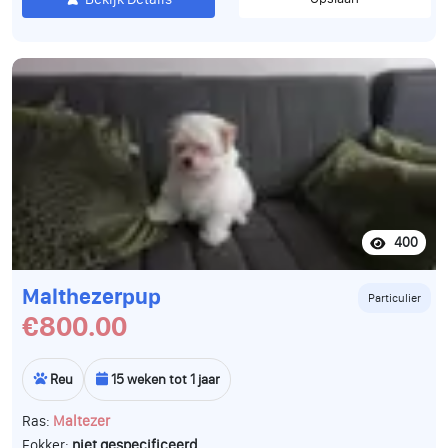
400
Malthezerpup
Particulier
€800.00
Reu
15 weken tot 1 jaar
Ras:
Maltezer
Fokker:
niet gespecificeerd