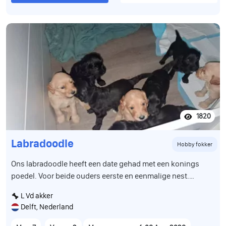
1820
Labradoodle
Hobby fokker
Ons labradoodle heeft een date gehad met een konings
poedel. Voor beide ouders eerste en eenmalige nest.
Daaruit zijn 9 super leuke schattige hypoallergeene pups
L Vd akker
gekomen. We hebben 2 teefjes en 7 reutjes beschikbaar Ze
Delft, Nederland
groeien op in huiselijke kring met andere dieren en
kinderen van diverse leeftijden. Zitten bij ons in de