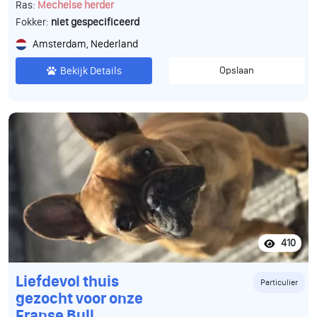
Ras:
Mechelse herder
Fokker:
niet gespecificeerd
Amsterdam, Nederland
Bekijk Details
Opslaan
410
Liefdevol thuis
Particulier
gezocht voor onze
Franse Bull.