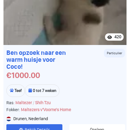
420
Ben opzoek naar een
Particulier
warm huisje voor
Coco!
€1000.00
Teef
0 tot 7 weken
/
Ras:
Maltezer
Shih Tzu
Fokker:
Maltezers v'Voorne's Home
Drunen, Nederland
Bekijk Details
Opslaan