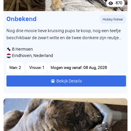
870
Onbekend
Hobby fokker
Nog drie mooie lieve kruising pups te koop, nog een teefje
beschikbaar de zwart witte en de twee donkere zijn reutjes,
zijn geboren op 12 juni en mogen in de week van 8 aug het
B Hermsen
nest verlaten, zijn volledig ontwormd en gevaccineerd en
Eindhoven, Nederland
hebben een paspoort
Man: 2
Vrouw: 1
Mogen weg vanaf: 08 Aug, 2026
Bekijk Details