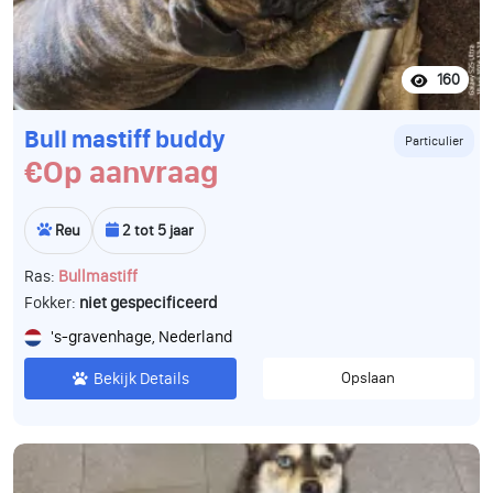
160
Bull mastiff buddy
Particulier
€Op aanvraag
Reu
2 tot 5 jaar
Ras:
Bullmastiff
Fokker:
niet gespecificeerd
's-gravenhage, Nederland
Bekijk Details
Opslaan