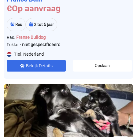
€Op aanvraag
Reu
2 tot 5 jaar
Ras:
Franse Bulldog
Fokker:
niet gespecificeerd
Tiel, Nederland
Bekijk Details
Opslaan