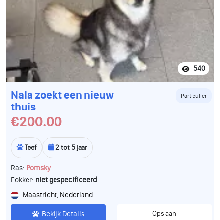
540
Nala zoekt een nieuw
Particulier
thuis
€200.00
Teef
2 tot 5 jaar
Ras:
Pomsky
Fokker:
niet gespecificeerd
Maastricht, Nederland
Bekijk Details
Opslaan