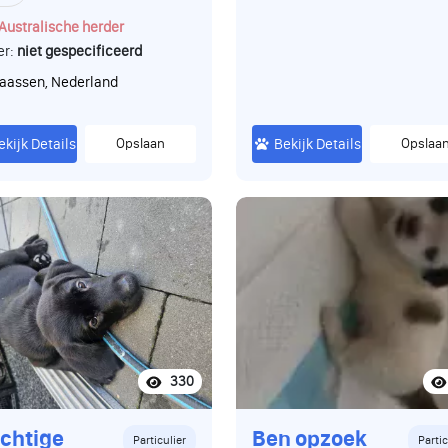
Australische herder
er:
niet gespecificeerd
aassen, Nederland
ekijk Details
Opslaan
Bekijk Details
Opslaa
330
chtige
Ben opzoek
Particulier
Partic