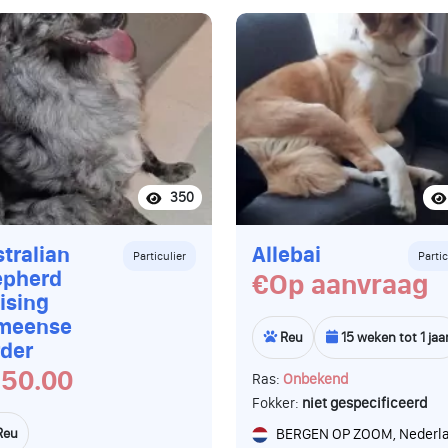
350
tralian
Allebai
Particulier
Partic
epherd
€Op aanvraag
ising
meense
Reu
15 weken tot 1 jaa
der
50.00
Ras:
Onbekend
Fokker:
niet gespecificeerd
Reu
BERGEN OP ZOOM, Nederl