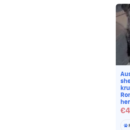
Aus
sh
kru
Ro
her
€4