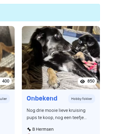
400
850
Onbekend
ulier
Hobby fokker
Nog drie mooie lieve kruising
pups te koop, nog een teefje
beschikbaar de zwart witte en
B Hermsen
de twee donkere zijn reutjes,