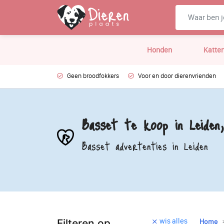
Honden
Katte
Geen broodfokkers
Voor en door dierenvrienden
Basset te koop in Leiden
Basset advertenties in Leiden
wis alles
Filteren op
Home