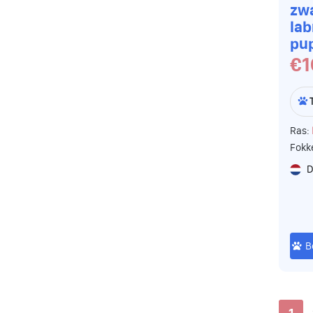
zw
lab
pu
€1
Ras:
Fokk
D
B
1