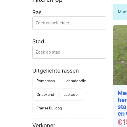
Mome
Ras
Stad
Uitgelichte rassen
Pomeriaan
Labradoodle
Me
Onbekend
Labrador
her
st
Franse Bulldog
en 
€1
Verkoper