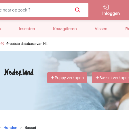
Inloggen
n
Insecten
Knaagdieren
Vissen
R
Grootste database van NL
, Nederland
Puppy verkopen
Basset verkope
Honden
Basset