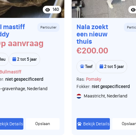
140
l mastiff
Nala zoekt
Particulier
Partic
ddy
een nieuw
thuis
p aanvraag
€200.00
Reu
2 tot 5 jaar
Teef
2 tot 5 jaar
Bullmastiff
er:
niet gespecificeerd
Ras:
Pomsky
Fokker:
niet gespecificeerd
s-gravenhage, Nederland
Maastricht, Nederland
ekijk Details
Opslaan
Bekijk Details
Opslaa