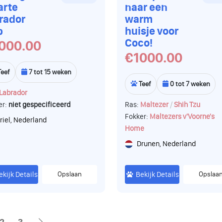
arte
naar een
rador
warm
p
huisje voor
Coco!
000.00
€1000.00
Teef
7 tot 15 weken
Teef
0 tot 7 weken
Labrador
/
er:
niet gespecificeerd
Ras:
Maltezer
Shih Tzu
Fokker:
Maltezers v'Voorne's
riel, Nederland
Home
Drunen, Nederland
ekijk Details
Opslaan
Bekijk Details
Opslaa
2
3