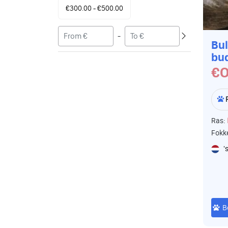
€300.00 - €500.00
-
Bul
bu
€O
Ras:
Fokk
'
B