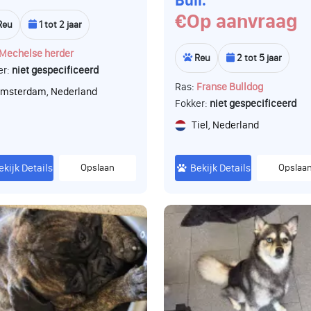
Bull.
€Op aanvraag
Reu
1 tot 2 jaar
Mechelse herder
Reu
2 tot 5 jaar
er:
niet gespecificeerd
Ras:
Franse Bulldog
msterdam, Nederland
Fokker:
niet gespecificeerd
Tiel, Nederland
ekijk Details
Opslaan
Bekijk Details
Opslaa