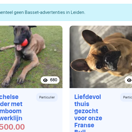
nteel geen Basset-advertenties in Leiden.
680
chelse
Liefdevol
Particulier
Partic
der met
thuis
amboom
gezocht
werklijn
voor onze
Franse
500.00