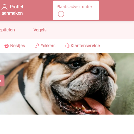
Profiel
Plaats advertentie
aanmaken
eptielen
Vogels
Nestjes
Fokkers
Klantenservice
n