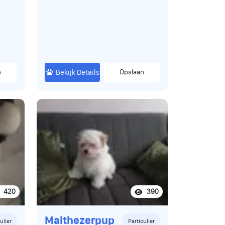
bij de mama.. Mama en papa
zijn beide super lief en erg
sociaal kunnen met alles en
iedereen overweg en luisteren
goed.. zijn zachtaardige en
medische in orde. Heeft u
n
intresse in een pup of vragen
Bekijk Details
Opslaan
dan mag u altijd contact
opnemen. Langs komen mag
ook altijd en is vrijblijvend... Een
pup kost totaal 1750€.
420
390
Malthezerpup
ulier
Particulier