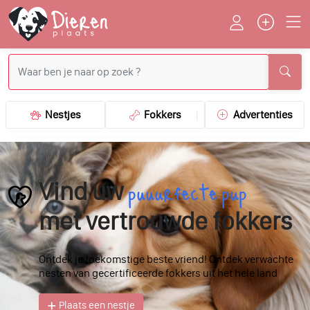
Nestjes
Fokkers
Advertenties
puuurfecte pup
Vind uw
met vertrouwde fokkers
Ontdek je toekomstige beste vriend! Ontdek verwachte
nesten van gecertificeerde fokkers uit het hele land
Plaats een nestje