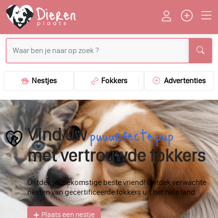
Nestjes
Fokkers
Advertenties
puuurfecte pup
Vind uw
met vertrouwde fokkers
Ontdek je toekomstige beste vriend! Ontdek verwachte
nesten van gecertificeerde fokkers uit het hele land
Plaats een nestje