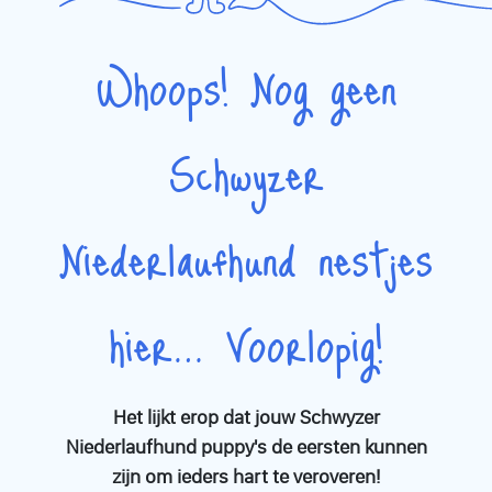
gefokt. Elke pup krijgt de nodige zorg en aandacht vanaf de
geboorte, wat essentieel is voor hun vroege ontwikkeling. Wat
Whoops! Nog geen
kunt u verwachten van een
puppy Schwyzer Niederlaufhund
?
Deze honden hebben een sterk reukvermogen en houden
ervan om actief bezig te zijn. Regelmatige lichaamsbeweging
Schwyzer
en interactieve speeltijd zijn belangrijk om hen mentale en
fysieke stimulatie te geven. Ondanks hun energieke natuur,
houden ze ook van knuffelen en tijd doorbrengen met hun
menselijke familie. Bij het kiezen van een
puppy Schwyzer
Niederlaufhund nestjes
Niederlaufhund
, is het van belang om te overwegen of de
behoeften van deze hond aansluiten bij uw levensstijl. Ze
hebben baat bij een huis met voldoende ruimte om te rennen
hier… Voorlopig!
en te spelen. Bovendien zijn ze uitstekende metgezellen voor
mensen die genieten van buitenactiviteiten zoals wandelen en
joggen. Bent u geïnteresseerd in het toevoegen van een
Schwyzer Niederlaufhund puppy
aan uw gezin? Blader door
Het lijkt erop dat jouw Schwyzer
ons aanbod van beschikbare pups van gecertificeerde fokkers
Niederlaufhund puppy's de eersten kunnen
en neem contact op om meer te weten te komen. Onze fokkers
zijn om ieders hart te veroveren!
zullen u graag adviseren en u helpen bij het maken van een