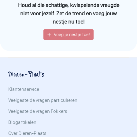
Houd al die schattige, kwispelende vreugde
geïnformeerde keuze. Kies vandaag nog de perfecte
puppy
Schwyzer Niederlaufhund
niet voor jezelf. Zet de trend en voeg jouw
en bereid u voor op jaren van
vreugde en gezelschap!
nestje nu toe!
Voeg je nestje toe!
Dieren-Plaats
Klantenservice
Veelgestelde vragen particulieren
Veelgestelde vragen Fokkers
Blogartikelen
Over Dieren-Plaats