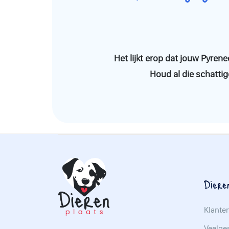
Het lijkt erop dat jouw Pyren
Houd al die schattig
Diere
Klante
Veelges