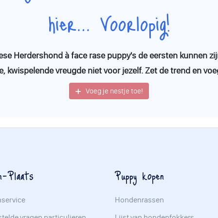
hier… Voorlopig!
eese Herdershond à face rase puppy's de eersten kunnen zij
e, kwispelende vreugde niet voor jezelf. Zet de trend en voe
Voeg je nestje toe!
n-Plaats
Puppy kopen
nservice
Hondenrassen
telde vragen particulieren
Lijst van hondenfokkers