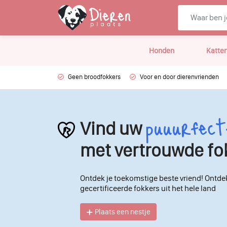
Honden
Katte
Geen broodfokkers
Voor en door dierenvrienden
puuurfect
Vind uw
met vertrouwde fo
Ontdek je toekomstige beste vriend! Ontde
gecertificeerde fokkers uit het hele land
Plaats een nestje