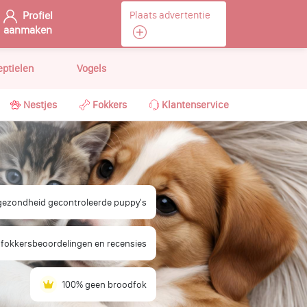
Profiel
Plaats advertentie
aanmaken
eptielen
Vogels
Nestjes
Fokkers
Klantenservice
 gezondheid gecontroleerde puppy's
 fokkersbeoordelingen en recensies
100% geen broodfok