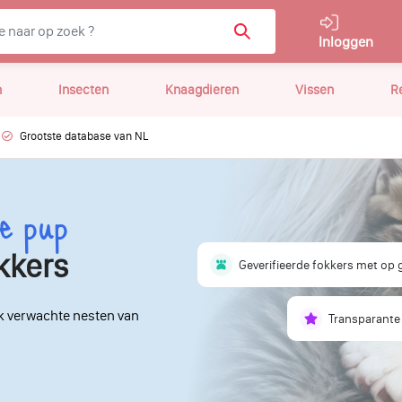
Inloggen
n
Insecten
Knaagdieren
Vissen
R
Grootste database van NL
e pup
kkers
Geverifieerde fokkers met op
k verwachte nesten van
Transparante